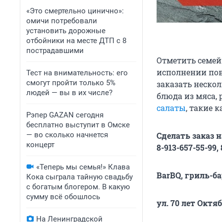
«Это смертельно цинично»:
омичи потребовали
установить дорожные
отбойники на месте ДТП с 8
пострадавшими
Отметить семей
исполнении пов
Тест на внимательность: его
смогут пройти только 5%
заказать неско
людей — вы в их числе?
блюда из мяса,
салаты
, такие 
Рэпер GAZAN сегодня
бесплатно выступит в Омске
— во сколько начнется
Сделать заказ 
концерт
8-913-657-55-99, 
«Теперь мы семья!» Клава
BarBQ, гриль-ба
Кока сыграла тайную свадьбу
с богатым блогером. В какую
сумму всё обошлось
ул. 70 лет Октяб
На Ленинградской