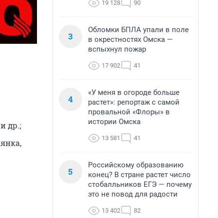
19 128
90
Обломки БПЛА упали в поле
3
в окрестностях Омска —
вспыхнул пожар
17 902
41
«У меня в огороде больше
4
растет»: репортаж с самой
провальной «Флоры» в
истории Омска
 др.;
13 581
41
лянка,
Российскому образованию
5
конец? В стране растет число
стобалльников ЕГЭ — почему
это не повод для радости
13 402
82