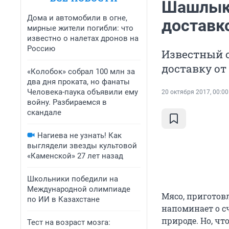
Шашлыки
Дома и автомобили в огне,
доставко
мирные жители погибли: что
известно о налетах дронов на
Россию
Известный 
доставку от
«Колобок» собрал 100 млн за
два дня проката, но фанаты
Человека-паука объявили ему
20 октября 2017, 00:00
войну. Разбираемся в
скандале
Нагиева не узнать! Как
выглядели звезды культовой
«Каменской» 27 лет назад
Школьники победили на
Международной олимпиаде
Мясо, приготов
по ИИ в Казахстане
напоминает о с
природе. Но, ч
Тест на возраст мозга: