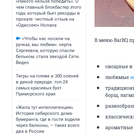
«Никого нельзя победить». О
чем главный блокбастер этого
года, который бьет рекорды в
прокате: честный отзыв на
«Одиссею» Нолана
«Чтобы нас носили на
В меню BarBQ п
ручках, мы любим»: нерпа
Сергеевна, которую спасли
бельком, стала звездой Сети.
Видео
овощные и
Тигры на пляже и 300 оленей
любимые
з
в дикой природе: топ-24
традицион
самых красивых бухт
Приморского края
борщ, лагма
разнообра
«Жила тут интеллигенция».
История сибирского дома-
классическ
бумеранга, где в гости ходили
через балконы, — таких всего
ароматные
два в России