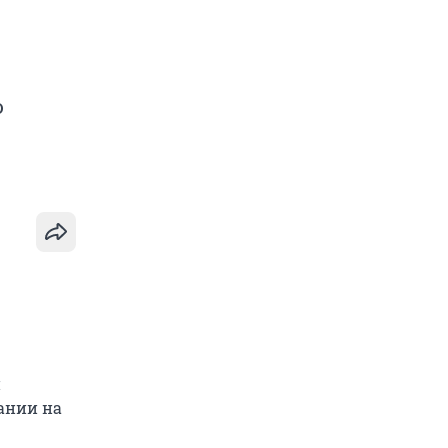
ю
и
ании на