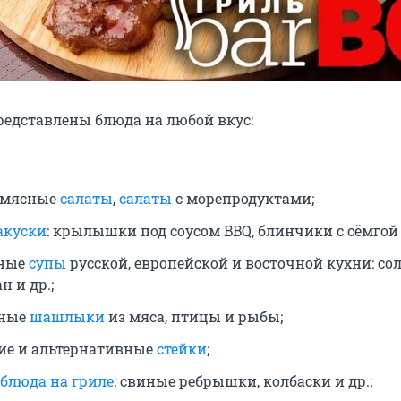
редставлены блюда на любой вкус:
 мясные
салаты
,
салаты
с морепродуктами;
акуски
: крылышки под соусом BBQ, блинчики с сёмгой и
ные
супы
русской, европейской и восточной кухни: со
н и др.;
зные
шашлыки
из мяса, птицы и рыбы;
ие и альтернативные
стейки
;
блюда на гриле
: свиные ребрышки, колбаски и др.;