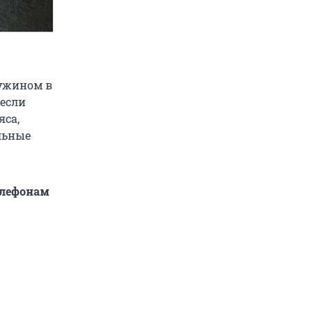
 ужином в
 если
яса,
льные
елефонам