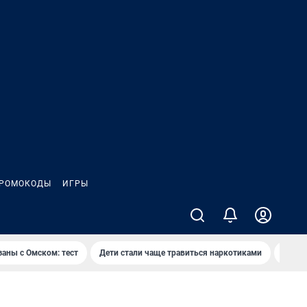
РОМОКОДЫ
ИГРЫ
заны с Омском: тест
Дети стали чаще травиться наркотиками
Появя