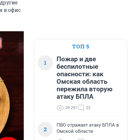
 другие
и в офис
ТОП 5
Пожар и две
1
беспилотные
опасности: как
Омская область
пережила вторую
атаку БПЛА
29 291
22
ПВО отражает атаку БПЛА в
2
Омской области