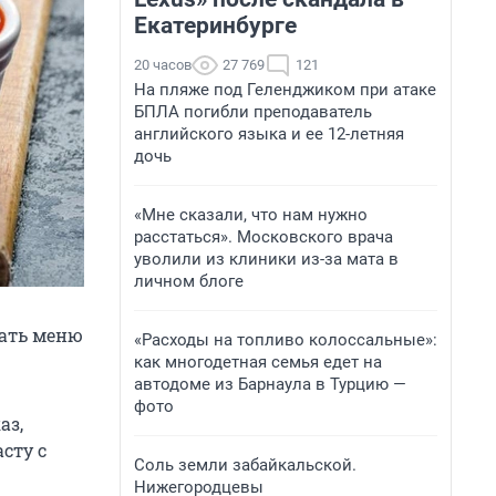
Екатеринбурге
20 часов
27 769
121
На пляже под Геленджиком при атаке
БПЛА погибли преподаватель
английского языка и ее 12-летняя
дочь
«Мне сказали, что нам нужно
расстаться». Московского врача
уволили из клиники из-за мата в
личном блоге
вать меню
«Расходы на топливо колоссальные»:
как многодетная семья едет на
автодоме из Барнаула в Турцию —
фото
аз,
сту с
Соль земли забайкальской.
Нижегородцевы