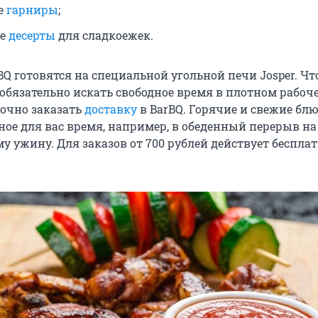
е
гарниры
;
ые
десерты
для сладкоежек.
BQ готовятся на специальной угольной печи Josper. Ч
еобязательно искать свободное время в плотном рабоч
точно заказать
доставку
в BarBQ. Горячие и свежие бл
ное для вас время, например, в обеденный перерыв на
у ужину. Для заказов от 700 рублей действует беспла