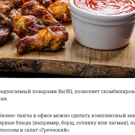
редлагаемый поварами BarBQ, позволяет скомбиниро
ая.
 бизнес-ланча в офисе можно сделать комплексный зак
вые блюда (например, борщ, солянку или лагман), па
ососем и салат «Греческий».