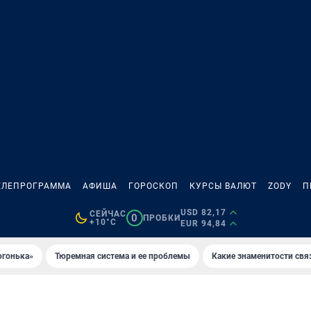
ЕЛЕПРОГРАММА
АФИША
ГОРОСКОП
КУРСЫ ВАЛЮТ
ZODY
П
USD 82,17
СЕЙЧАС
0
ПРОБКИ
+10°C
EUR 94,84
огонька»
Тюремная система и ее проблемы
Какие знаменитости свя