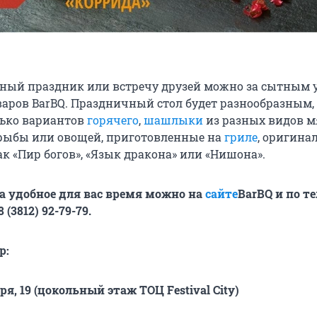
ный праздник или встречу друзей можно за сытным
аров BarBQ. Праздничный стол будет разнообразным,
лько вариантов
горячего
,
шашлыки
из разных видов м
 рыбы или овощей, приготовленные на
гриле
, оригина
как «Пир богов», «Язык дракона» или «Нишона».
на удобное для вас время можно на
сайте
BarBQ
и по т
8 (3812) 92-79-79.
р:
ря, 19 (цокольный этаж ТОЦ Festival City)