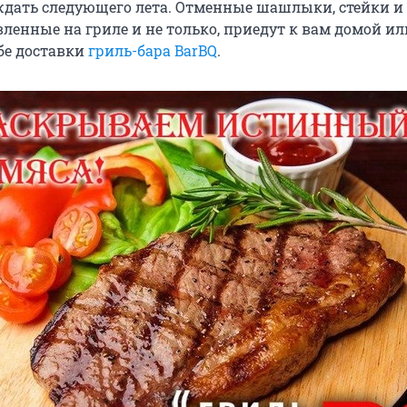
ждать следующего лета. Отменные шашлыки, стейки и
ленные на гриле и не только, приедут к вам домой ил
бе доставки
гриль-бара BarBQ
.