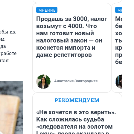
МНЕНИЕ
МНЕНИ
Продашь за 3000, налог
Мой б
возьмут с 4000. Что
береж
тобы их
нам готовит новый
хотел
ем
налоговый закон — он
тысяч
юда
коснется импорта и
креди
 работе
даже репетиторов
приех
тная
безоп
Анастасия Завгородняя
РЕКОМЕНДУЕМ
«Не хочется в это верить».
Как сложилась судьба
«следователя на золотом
Lexus» после скандала в