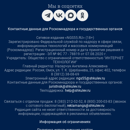
Мы в соцсетях
Контактные данные для Роскомнадзора и государственных органов
Сетевое издание «NGS55.RU» (18+)
Зарегистрировано Федеральной службой по надзору в сфере связи,
информационных технологий и массовых коммуникаций
(Роскомнадзор). Регистрационный номер и дата принятия решения о
регистрации - ЭЛ № ФС 77 - 78819 от 07.08.2020 г.
Учредитель: Общество с ограниченной ответственностью "ИНТЕРНЕТ
ТЕХНОЛОГИИ"
Главный редактор: Назарчук Ангелина Алексеевна
Адрес редакции: Россия, Омск, ул. Т. К. Щербанева, 25, офис 402, телефон
8 (3812) 38-08-69
Электронный адрес редакции:
ngs55@shkulev.ru
Контактные данные для Роскомнадзора и государственных органов:
juristnsk@shkulev.ru
Техподдержка:
help@shkulev.ru
Связаться с отделом продаж: 8 (383) 212-52-52, 8 (800) 200-03-83 (звонок
с сотового бесплатный),
reklamangs@shkulev.ru
Редакция сайта не несет ответственности за достоверность
информации, содержащейся в рекламных объявлениях.
Информация об ограничениях