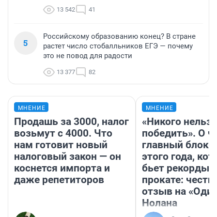
13 542
41
Российскому образованию конец? В стране
5
растет число стобалльников ЕГЭ — почему
это не повод для радости
13 377
82
МНЕНИЕ
МНЕНИЕ
Продашь за 3000, налог
«Никого нельз
возьмут с 4000. Что
победить». О ч
нам готовит новый
главный блокб
налоговый закон — он
этого года, ко
коснется импорта и
бьет рекорды 
даже репетиторов
прокате: честн
отзыв на «Оди
Нолана