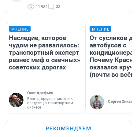
11 984
33
МНЕНИЕ
МНЕНИЕ
Наследие, которое
От сусликов до
чудом не развалилось:
автобусов с
транспортный эксперт
кондиционерам
разнес миф о «вечных»
Почему Красно
советских дорогах
оказался круч
(почти во всём
Олег Арефьев
Блогер, предприниматель,
Сергей Энквист
владелец в транспортном
бизнесе
РЕКОМЕНДУЕМ