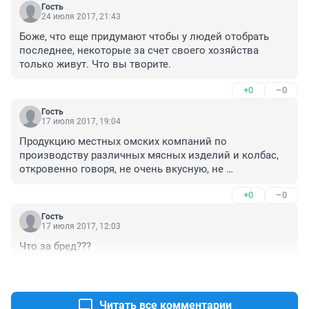
Гость
24 июля 2017, 21:43
Боже, что еще придумают чтобы у людей отобрать 
последнее, некоторые за счет своего хозяйства 
только живут. Что вы творите.
+0
–0
Гость
17 июля 2017, 19:04
Продукцию местных омских компаний по 
производству различных мясных изделий и колбас, 
откровенно говоря, не очень вкусную, не 
качественную и дорогую, никто покупать не хочет. 
+0
–0
Все стараются взять у частника. Вот и результат- 
африканская чума. И цены! И конечно цены вырастут. 
Гость
Куда ж без роста цен то, дефицит же! Всю свинью 
17 июля 2017, 12:03
сожгут, а может по тихой и скупят, за гроши и пустят в 
Что за бред???
производство. Кто знает... Кто знает...
+0
–0
Читать все комментарии