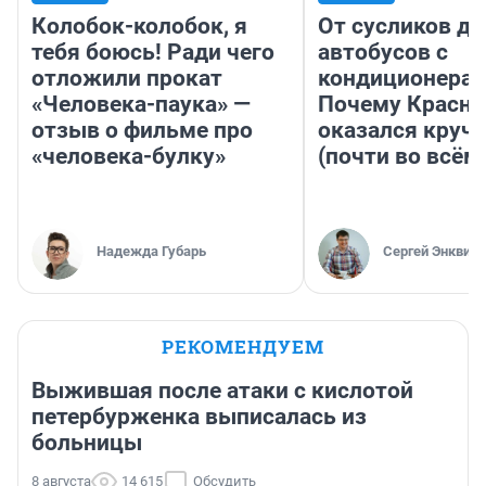
Колобок-колобок, я
От сусликов до
тебя боюсь! Ради чего
автобусов с
отложили прокат
кондиционерам
«Человека-паука» —
Почему Красно
отзыв о фильме про
оказался круч
«человека-булку»
(почти во всём
Надежда Губарь
Сергей Энквист
РЕКОМЕНДУЕМ
Выжившая после атаки с кислотой
петербурженка выписалась из
больницы
8 августа
14 615
Обсудить