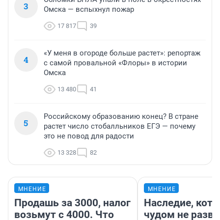
3
Омска — вспыхнул пожар
17 817
39
«У меня в огороде больше растет»: репортаж
4
с самой провальной «Флоры» в истории
Омска
13 480
41
Российскому образованию конец? В стране
5
растет число стобалльников ЕГЭ — почему
это не повод для радости
13 328
82
МНЕНИЕ
МНЕНИЕ
Продашь за 3000, налог
Наследие, кото
возьмут с 4000. Что
чудом не разва