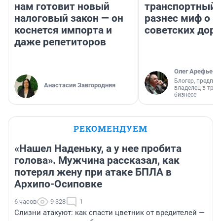
нам готовит новый
транспортный 
налоговый закон — он
разнес миф о 
коснется импорта и
советских доро
даже репетиторов
Олег Арефьев
Блогер, предпри
Анастасия Завгородняя
владелец в тра
бизнесе
РЕКОМЕНДУЕМ
«Нашел Наденьку, а у нее пробита
голова». Мужчина рассказал, как
потерял жену при атаке БПЛА в
Архипо-Осиповке
6 часов
9 328
1
Слизни атакуют: как спасти цветник от вредителей —