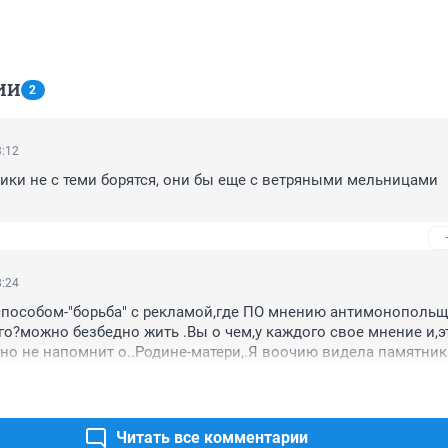
ИИ
2
3:12
и не с теми борятся, они бы еще с ветряными мельницами 
8:24
способом-"борьба" с рекламой,где ПО мнению антимонопольщ
го?можно безбедно жить .Вы о чем,у каждого свое мнение и,эт
но не напомнит о..Родине-матери,.Я воочию видела памятник и
рекламой этот образ не спутаю!Я считаю,что таким способом 
лекают внимание.."а Вы 
мотритесь..похоже(а).."Может хватит все в одну корзину собир
Читать все комментарии