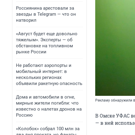
Россиянина арестовали за
звезды в Telegram — что он
натворил
«Август будет еще довольно
тяжелым». Эксперты — об
обстановке на топливном
рынке России
Не работают аэропорты и
мобильный интернет: в
нескольких регионах
объявили ракетную опасность
Дома и автомобили в огне,
Рекламу обнаружили в
мирные жители погибли: что
известно о налетах дронов на
Россию
В Омске УФАС в
— в ней исполь
«Колобок» собрал 100 млн за
два дня проката, но фанаты