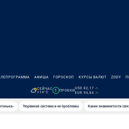
ЕЛЕПРОГРАММА
АФИША
ГОРОСКОП
КУРСЫ ВАЛЮТ
ZODY
П
USD 82,17
СЕЙЧАС
1
ПРОБКИ
+14°C
EUR 94,84
огонька»
Тюремная система и ее проблемы
Какие знаменитости свя