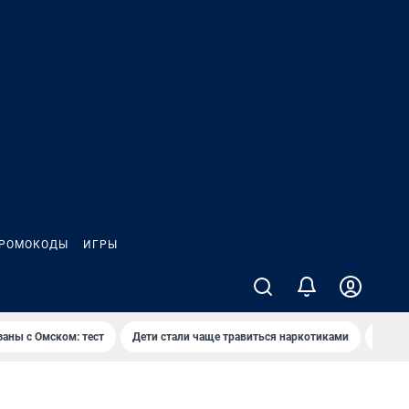
РОМОКОДЫ
ИГРЫ
заны с Омском: тест
Дети стали чаще травиться наркотиками
Появя