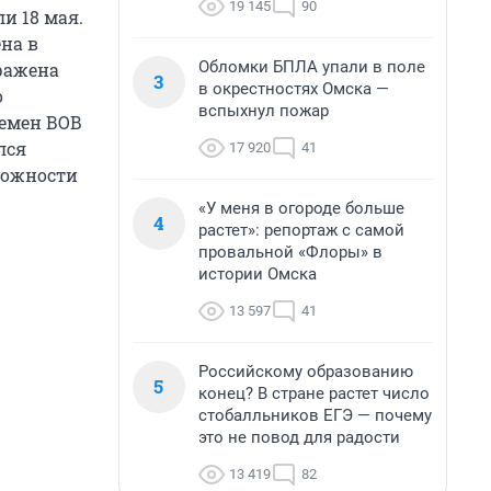
19 145
90
и 18 мая.
на в
Обломки БПЛА упали в поле
бражена
3
в окрестностях Омска —
о
вспыхнул пожар
ремен ВОВ
лся
17 920
41
ложности
«У меня в огороде больше
4
растет»: репортаж с самой
провальной «Флоры» в
истории Омска
13 597
41
Российскому образованию
5
конец? В стране растет число
стобалльников ЕГЭ — почему
это не повод для радости
13 419
82