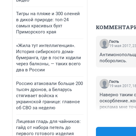
Видео
Тигры на пляже и 300 оленей
в дикой природе: топ-24
самых красивых бухт
КОММЕНТАР
Приморского края
Гость
«Жила тут интеллигенция».
19 мая 2017, 2
История сибирского дома-
Антимонопольщик
бумеранга, где в гости ходили
поборолись.
через балконы, — таких всего
два в России
Гость
Россию атаковали больше 200
19 мая 2017, 1
тысяч дронов, а Беларусь
Наверно таким 
стягивает войска к
оскорбление..ко
украинской границе: главное
реклама мне точ
об СВО за неделю
какой бумажкой-
специально прив
Лицевая гладь для чайников:
посмотрите,прис
гайд от набора петель до
первого готового изделия