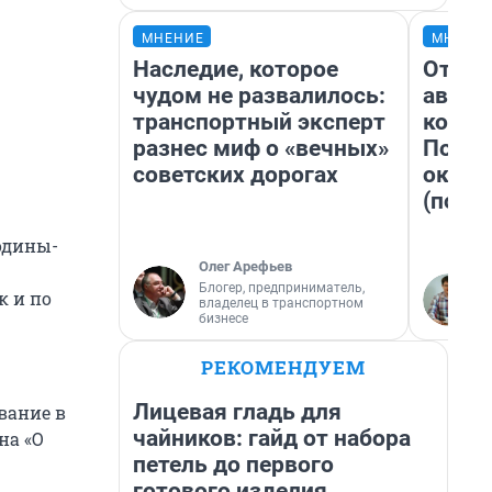
МНЕНИЕ
МНЕНИ
Наследие, которое
От су
чудом не развалилось:
автоб
транспортный эксперт
конди
разнес миф о «вечных»
Почем
советских дорогах
оказа
(почти
одины-
Олег Арефьев
Блогер, предприниматель,
к и по
владелец в транспортном
бизнесе
РЕКОМЕНДУЕМ
Лицевая гладь для
ование в
чайников: гайд от набора
на «О
петель до первого
готового изделия