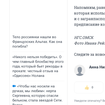
Напомним, ране
которая исполь
и с загранпасп
предписание ко
Тело россиянки нашли во
НГС.ОМСК
Французских Альпах. Как она
Фото Ивана Рей
погибла?
Следите за нов
«Никого нельзя победить». О
чем главный блокбастер этого
года, который бьет рекорды в
Анна Н
прокате: честный отзыв на
«Одиссею» Нолана
«Чтобы нас носили на
0
ручках, мы любим»: нерпа
Сергеевна, которую спасли
бельком, стала звездой Сети.
Увидели опечатку? В