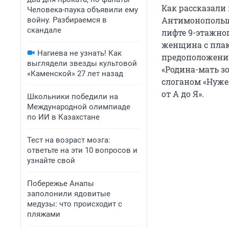
Как рассказали 
Человека-паука объявили ему
Антимонопольщи
войну. Разбираемся в
скандале
лифте 9-этажног
женщина с плака
Нагиева не узнать! Как
предоположению
выглядели звезды культовой
«Родина-мать з
«Каменской» 27 лет назад
слоганом «Нуже
от А до Я».
Школьники победили на
Международной олимпиаде
по ИИ в Казахстане
Тест на возраст мозга:
ответьте на эти 10 вопросов и
узнайте свой
Побережье Анапы
заполонили ядовитые
медузы: что происходит с
пляжами