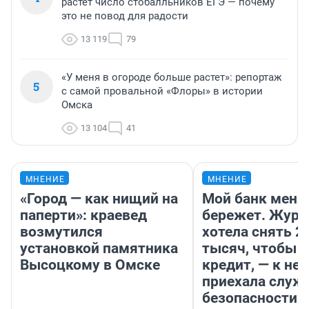
растет число стобалльников ЕГЭ — почему
это не повод для радости
13 119
79
«У меня в огороде больше растет»: репортаж
5
с самой провальной «Флоры» в истории
Омска
13 104
41
МНЕНИЕ
МНЕНИЕ
«Город — как нищий на
Мой банк меня
паперти»: краевед
бережет. Журн
возмутился
хотела снять 2
установкой памятника
тысяч, чтобы п
Высоцкому в Омске
кредит, — к не
приехала служ
безопасности