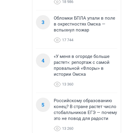
18 986
Обломки БПЛА упали в поле
3
в окрестностях Омска —
вспыхнул пожар
17 744
«У меня в огороде больше
4
растет»: репортаж с самой
провальной «Флоры» в
истории Омска
13 360
Российскому образованию
5
конец? В стране растет число
стобалльников ЕГЭ — почему
это не повод для радости
13 260