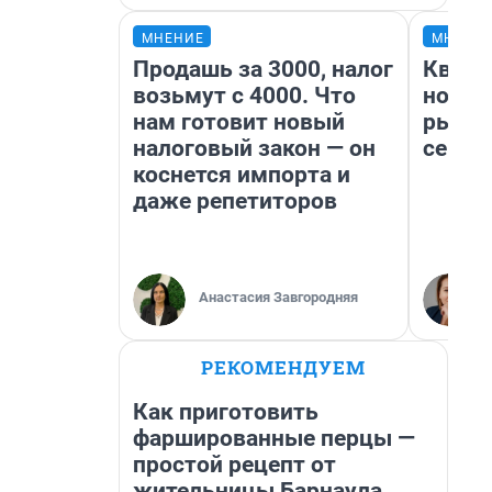
МНЕНИЕ
МНЕНИ
Продашь за 3000, налог
Кварт
возьмут с 4000. Что
но де
нам готовит новый
рынок
налоговый закон — он
сейча
коснется импорта и
даже репетиторов
Анастасия Завгородняя
РЕКОМЕНДУЕМ
Как приготовить
фаршированные перцы —
простой рецепт от
жительницы Барнаула