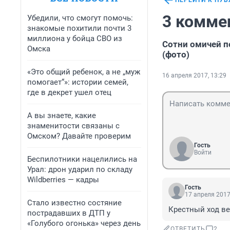
ПЕРЕЙТИ К ПУ
3 комме
Убедили, что смогут помочь:
знакомые похитили почти 3
миллиона у бойца СВО из
Сотни омичей п
Омска
(фото)
«Это общий ребенок, а не „муж
16 апреля 2017, 13:29
помогает“»: истории семей,
где в декрет ушел отец
А вы знаете, какие
знаменитости связаны с
Омском? Давайте проверим
Гость
Войти
Беспилотники нацелились на
Урал: дрон ударил по складу
Wildberries — кадры
Гость
17 апреля 2017
Стало известно состяние
Крестный ход ве
пострадавших в ДТП у
«Голубого огонька» через день
ОТВЕТИТЬ
2