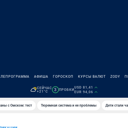
ЕЛЕПРОГРАММА
АФИША
ГОРОСКОП
КУРСЫ ВАЛЮТ
ZODY
П
USD 81,41
СЕЙЧАС
3
ПРОБКИ
+21°C
EUR 94,06
аны с Омском: тест
Тюремная система и ее проблемы
Дети стали ч