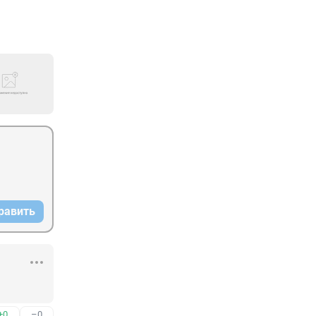
равить
+0
–0