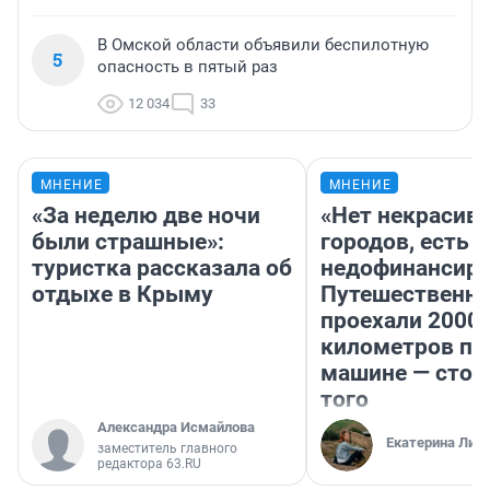
В Омской области объявили беспилотную
5
опасность в пятый раз
12 034
33
МНЕНИЕ
МНЕНИЕ
«За неделю две ночи
«Нет некрасив
были страшные»:
городов, есть
туристка рассказала об
недофинансиро
отдыхе в Крыму
Путешественн
проехали 2000
километров по 
машине — стои
того
Александра Исмайлова
Екатерина Лит
заместитель главного
редактора 63.RU