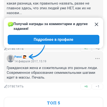
какая разница, как правильно назвать, разве не 
главное здесь, что этих людей уже НЕТ, как их не 
назови...
+0
–0
ОТВЕТИТЬ
Получай награды за комментарии и другие 
задания!
Гость
14 февраля 2017, 21:29
Подробнее в профиле
Так гражданская жена или сожительница?
+1
–0
ОТВЕТИТЬ
Penni
14 февраля 2017, 15:19
Гражданская жена и сожительница это разные люди. 
Современное образование семимильными шагами 
идет в массы. Печаль.
+6
–1
ОТВЕТИТЬ
ТОП 5