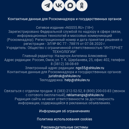
Контактные данные для Роскомнадзора и государственных органов
Сетевое издание «NGS55.RU» (18+)
Зарегистрировано Федеральной службой по надзору в сфере связи,
информационных технологий и массовых коммуникаций
(Роскомнадзор). Регистрационный номер и дата принятия решения о
регистрации - ЭЛ № ФС 77 - 78819 от 07.08.2020 г.
Учредитель: Общество с ограниченной ответственностью "ИНТЕРНЕТ
ТЕХНОЛОГИИ"
Главный редактор: Назарчук Ангелина Алексеевна
Адрес редакции: Россия, Омск, ул. Т. К. Щербанева, 25, офис 402, телефон
8 (3812) 38-08-69
Электронный адрес редакции:
ngs55@shkulev.ru
Контактные данные для Роскомнадзора и государственных органов:
juristnsk@shkulev.ru
Техподдержка:
help@shkulev.ru
Связаться с отделом продаж: 8 (383) 212-52-52, 8 (800) 200-03-83 (звонок
с сотового бесплатный),
reklamangs@shkulev.ru
Редакция сайта не несет ответственности за достоверность
информации, содержащейся в рекламных объявлениях.
Информация об ограничениях
Политика использования cookies
Рекомендательные системы