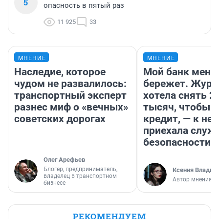
5
опасность в пятый раз
11 925
33
МНЕНИЕ
МНЕНИЕ
Наследие, которое
Мой банк меня
чудом не развалилось:
бережет. Журн
транспортный эксперт
хотела снять 2
разнес миф о «вечных»
тысяч, чтобы п
советских дорогах
кредит, — к не
приехала служ
безопасности
Олег Арефьев
Блогер, предприниматель,
Ксения Владим
владелец в транспортном
Автор мнения
бизнесе
РЕКОМЕНДУЕМ