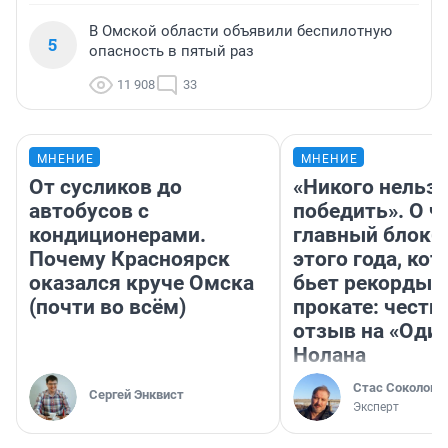
В Омской области объявили беспилотную
5
опасность в пятый раз
11 908
33
МНЕНИЕ
МНЕНИЕ
От сусликов до
«Никого нельз
автобусов с
победить». О ч
кондиционерами.
главный блокб
Почему Красноярск
этого года, ко
оказался круче Омска
бьет рекорды 
(почти во всём)
прокате: честн
отзыв на «Оди
Нолана
Стас Соколов
Сергей Энквист
Эксперт