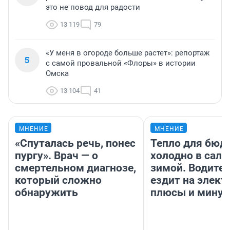
это не повод для радости
13 119
79
«У меня в огороде больше растет»: репортаж
5
с самой провальной «Флоры» в истории
Омска
13 104
41
МНЕНИЕ
МНЕНИЕ
«Спуталась речь, понес
Тепло для бюд
пургу». Врач — о
холодно в сало
смертельном диагнозе,
зимой. Водител
который сложно
ездит на элект
обнаружить
плюсы и мину