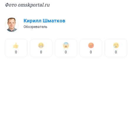
Фото omskportal.ru
Кирилл Шматков
Обозреватель
0
0
0
0
0