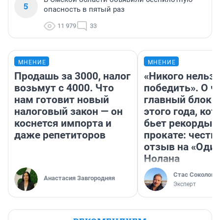
5
опасность в пятый раз
11 979
33
МНЕНИЕ
МНЕНИЕ
Продашь за 3000, налог
«Никого нельз
возьмут с 4000. Что
победить». О ч
нам готовит новый
главный блокб
налоговый закон — он
этого года, ко
коснется импорта и
бьет рекорды 
даже репетиторов
прокате: честн
отзыв на «Оди
Нолана
Стас Соколов
Анастасия Завгородняя
Эксперт