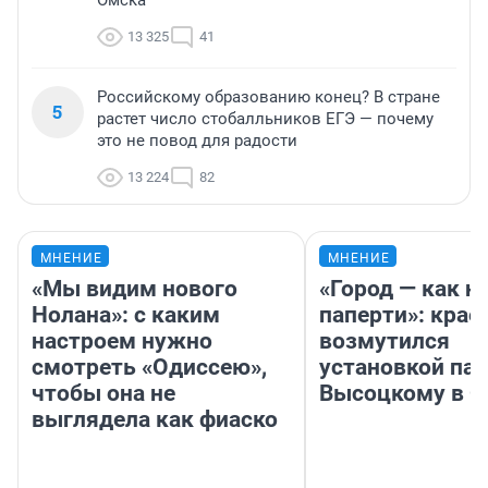
Омска
13 325
41
Российскому образованию конец? В стране
5
растет число стобалльников ЕГЭ — почему
это не повод для радости
13 224
82
МНЕНИЕ
МНЕНИЕ
«Мы видим нового
«Город — как н
Нолана»: с каким
паперти»: крае
настроем нужно
возмутился
смотреть «Одиссею»,
установкой па
чтобы она не
Высоцкому в 
выглядела как фиаско