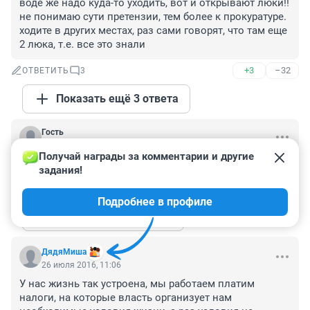
воде же надо куда-то уходить, вот и открывают люки!! 
не понимаю сути претензии, тем более к прокуратуре. 
ходите в других местах, раз сами говорят, что там еще 
2 люка, т.е. все это знали
+3
–32
ОТВЕТИТЬ
3
Показать ещё 3 ответа
Гость
26 июля 2016, 11:22
Получай награды за комментарии и другие 
Под ноги надо было смотреть!
задания!
+3
–37
ОТВЕТИТЬ
1
Подробнее в профиле
Показать ещё 1 ответ
ДядяМиша
26 июля 2016, 11:06
У нас жизнь так устроена, мы работаем платим 
налоги, на которые власть организует нам 