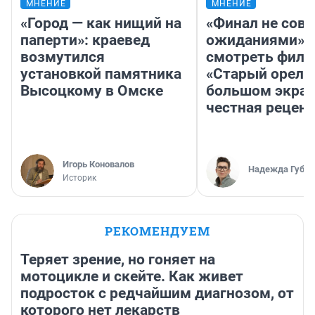
МНЕНИЕ
МНЕНИЕ
«Город — как нищий на
«Финал не совп
паперти»: краевед
ожиданиями»: 
возмутился
смотреть фил
установкой памятника
«Старый орел» 
Высоцкому в Омске
большом экран
честная рецен
Игорь Коновалов
Надежда Губар
Историк
РЕКОМЕНДУЕМ
Теряет зрение, но гоняет на
мотоцикле и скейте. Как живет
подросток с редчайшим диагнозом, от
которого нет лекарств