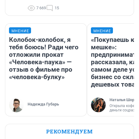
7 669
15
МНЕНИЕ
МНЕНИЕ
Колобок-колобок, я
«Покупаешь ко
тебя боюсь! Ради чего
мешке»:
отложили прокат
предпринимат
«Человека-паука» —
рассказала, как
отзыв о фильме про
самом деле ус
«человека-булку»
бизнес со скл
дешевых това
Наталья Шорох
Надежда Губарь
Открыла кофейн
деньги соцразв
РЕКОМЕНДУЕМ