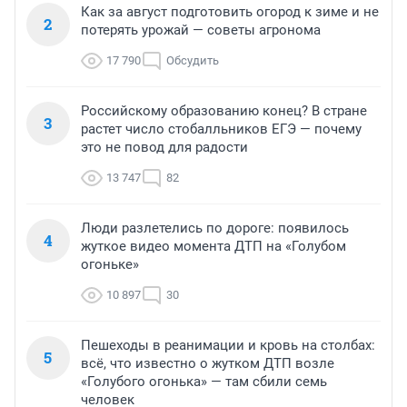
Как за август подготовить огород к зиме и не
2
потерять урожай — советы агронома
17 790
Обсудить
Российскому образованию конец? В стране
3
растет число стобалльников ЕГЭ — почему
это не повод для радости
13 747
82
Люди разлетелись по дороге: появилось
4
жуткое видео момента ДТП на «Голубом
огоньке»
10 897
30
Пешеходы в реанимации и кровь на столбах:
5
всё, что известно о жутком ДТП возле
«Голубого огонька» — там сбили семь
человек