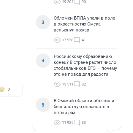
19 204
90
Обломки БПЛА упали в поле
3
в окрестностях Омска —
вспыхнул пожар
17 978
41
Российскому образованию
4
конец? В стране растет число
стобалльников ЕГЭ — почему
это не повод для радости
13 511
82
0
В Омской области объявили
5
беспилотную опасность в
пятый раз
11 925
33