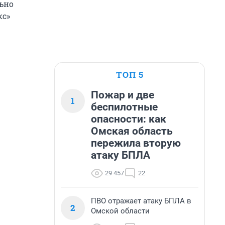
льно
кс»
ТОП 5
Пожар и две
1
беспилотные
опасности: как
Омская область
пережила вторую
атаку БПЛА
29 457
22
ПВО отражает атаку БПЛА в
2
Омской области