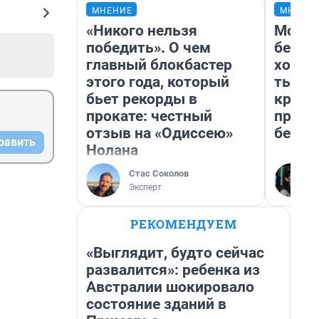
МНЕНИЕ
МНЕНИ
«Никого нельзя
Мой б
победить». О чем
береж
главный блокбастер
хотел
этого года, который
тысяч
бьет рекорды в
креди
прокате: честный
приех
отзыв на «Одиссею»
безоп
равить
Нолана
Стас Соколов
Эксперт
РЕКОМЕНДУЕМ
«Выглядит, будто сейчас
развалится»: ребенка из
Австралии шокировало
состояние зданий в