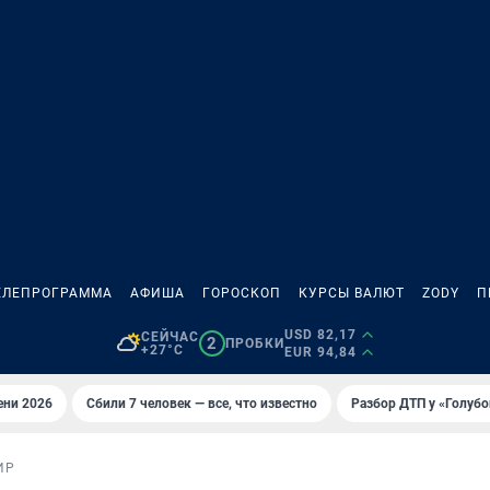
ЕЛЕПРОГРАММА
АФИША
ГОРОСКОП
КУРСЫ ВАЛЮТ
ZODY
П
USD 82,17
СЕЙЧАС
2
ПРОБКИ
+27°C
EUR 94,84
ени 2026
Сбили 7 человек — все, что известно
Разбор ДТП у «Голубо
ИР