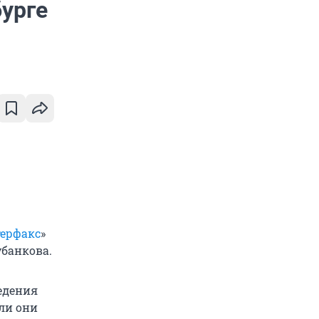
бурге
ерфакс
»
убанкова.
едения
сли они