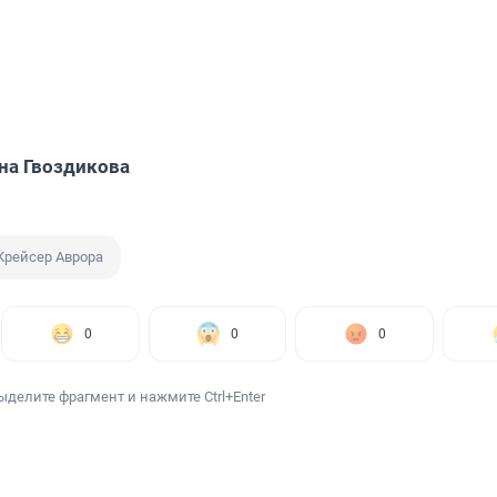
на Гвоздикова
Крейсер Аврора
0
0
0
ыделите фрагмент и нажмите Ctrl+Enter