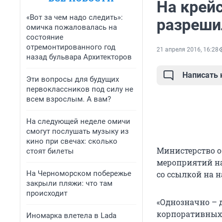
На крей
«Вот за чем надо следить»:
разреши
омичка пожаловалась на
состояние
отремонтированного год
21 апреля 2016, 16:28
назад бульвара Архитекторов
Написать
Эти вопросы для будущих
первоклассников под силу не
всем взрослым. А вам?
На следующей неделе омичи
смогут послушать музыку из
кино при свечах: сколько
Министерство о
стоят билеты
мероприятий на 
На Черноморском побережье
со ссылкой на 
закрыли пляжи: что там
происходит
«Однозначно – 
корпоративных м
Иномарка влетела в Lada