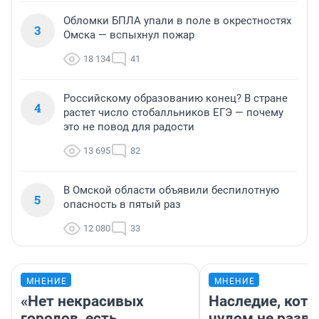
Обломки БПЛА упали в поле в окрестностях
3
Омска — вспыхнул пожар
18 134
41
Российскому образованию конец? В стране
4
растет число стобалльников ЕГЭ — почему
это не повод для радости
13 695
82
В Омской области объявили беспилотную
5
опасность в пятый раз
12 080
33
МНЕНИЕ
МНЕНИЕ
«Нет некрасивых
Наследие, кото
городов, есть
чудом не разва