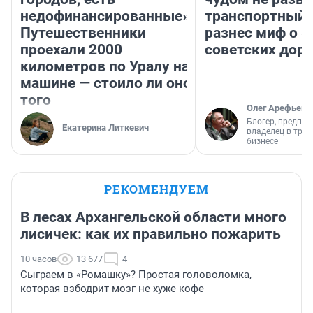
недофинансированные».
транспортный 
Путешественники
разнес миф о 
проехали 2000
советских доро
километров по Уралу на
машине — стоило ли оно
того
Олег Арефьев
Блогер, предпри
Екатерина Литкевич
владелец в тра
бизнесе
РЕКОМЕНДУЕМ
В лесах Архангельской области много
лисичек: как их правильно пожарить
10 часов
13 677
4
Сыграем в «Ромашку»? Простая головоломка,
которая взбодрит мозг не хуже кофе