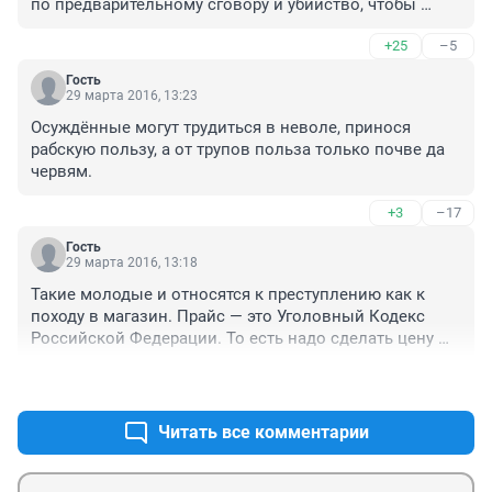
по предварительному сговору и убийство, чтобы 
скрыть следы. На лицо - сговор, поэтому и сроки 
+25
–5
соответствующие. По-моему даже мало дали. Надо 
было пожизненное.
Гость
29 марта 2016, 13:23
Осуждённые могут трудиться в неволе, принося 
рабскую пользу, а от трупов польза только почве да 
червям.
+3
–17
Гость
29 марта 2016, 13:18
Такие молодые и относятся к преступлению как к 
походу в магазин. Прайс — это Уголовный Кодекс 
Российской Федерации. То есть надо сделать цену 
изначально неприемлемой.
+20
–1
Читать все комментарии