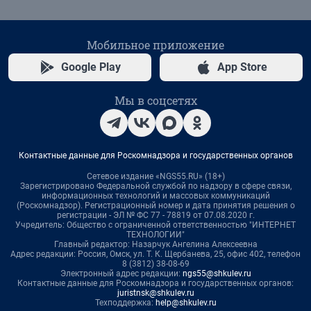
Мобильное приложение
Google Play
App Store
Мы в соцсетях
Контактные данные для Роскомнадзора и государственных органов
Сетевое издание «NGS55.RU» (18+)
Зарегистрировано Федеральной службой по надзору в сфере связи,
информационных технологий и массовых коммуникаций
(Роскомнадзор). Регистрационный номер и дата принятия решения о
регистрации - ЭЛ № ФС 77 - 78819 от 07.08.2020 г.
Учредитель: Общество с ограниченной ответственностью "ИНТЕРНЕТ
ТЕХНОЛОГИИ"
Главный редактор: Назарчук Ангелина Алексеевна
Адрес редакции: Россия, Омск, ул. Т. К. Щербанева, 25, офис 402, телефон
8 (3812) 38-08-69
Электронный адрес редакции:
ngs55@shkulev.ru
Контактные данные для Роскомнадзора и государственных органов:
juristnsk@shkulev.ru
Техподдержка:
help@shkulev.ru