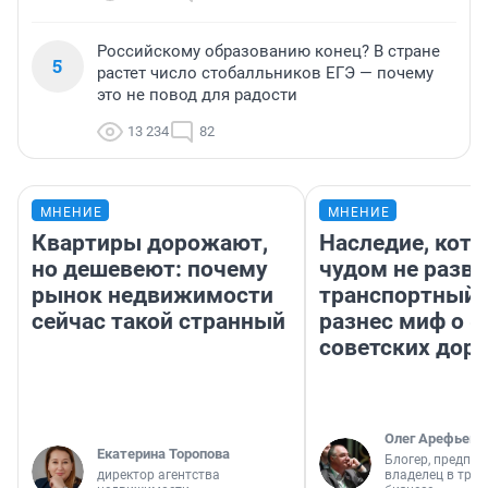
Российскому образованию конец? В стране
5
растет число стобалльников ЕГЭ — почему
это не повод для радости
13 234
82
МНЕНИЕ
МНЕНИЕ
Квартиры дорожают,
Наследие, кото
но дешевеют: почему
чудом не разва
рынок недвижимости
транспортный 
сейчас такой странный
разнес миф о 
советских доро
Олег Арефьев
Екатерина Торопова
Блогер, предпри
директор агентства
владелец в тра