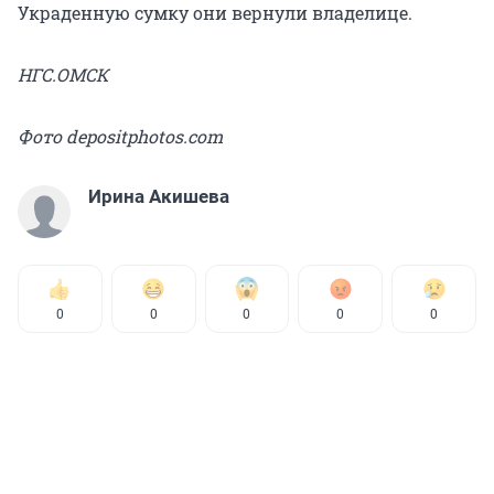
Украденную сумку они вернули владелице.
НГС.ОМСК
Фото depositphotos.com
Ирина Акишева
0
0
0
0
0