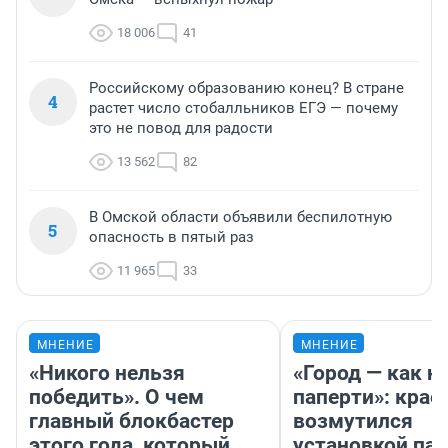
18 006
41
Российскому образованию конец? В стране
4
растет число стобалльников ЕГЭ — почему
это не повод для радости
13 562
82
В Омской области объявили беспилотную
5
опасность в пятый раз
11 965
33
МНЕНИЕ
МНЕНИЕ
«Никого нельзя
«Город — как н
победить». О чем
паперти»: крае
главный блокбастер
возмутился
этого года, который
установкой па