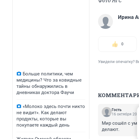
Фото НГС
Ирина 
0
Увидели опечатку? В
Больше политики, чем
медицины? Что за ковидные
тайны обнаружились в
дневниках доктора Фаучи
КОММЕНТАР
«Молоко здесь почти никто
Гость
не видит». Как делают
16 октября 201
продукты, которые вы
Мир сошёл с ума
покупаете каждый день
делают.