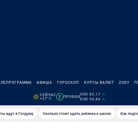
ЕЛЕПРОГРАММА
АФИША
ГОРОСКОП
КУРСЫ ВАЛЮТ
ZODY
П
USD 82,17
СЕЙЧАС
2
ПРОБКИ
+27°C
EUR 94,84
ты идут в Госдуму
Сколько стоит одеть ребенка к школе
Как подго