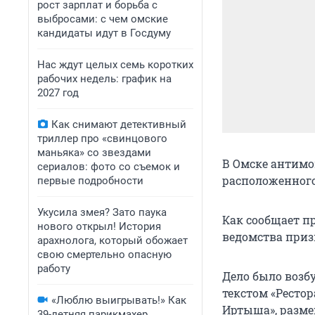
рост зарплат и борьба с
выбросами: с чем омские
кандидаты идут в Госдуму
Нас ждут целых семь коротких
рабочих недель: график на
2027 год
Как снимают детективный
триллер про «свинцового
маньяка» со звездами
В Омске антимо
сериалов: фото со съемок и
расположенного
первые подробности
Укусила змея? Зато паука
Как сообщает п
нового открыл! История
ведомства приз
арахнолога, который обожает
свою смертельно опасную
работу
Дело было возб
текстом «Рестор
«Люблю выигрывать!» Как
Иртыша», размещ
39-летняя парикмахер