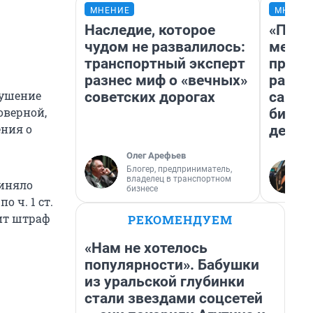
МНЕНИЕ
МНЕНИ
Наследие, которое
«Поку
чудом не развалилось:
мешке
транспортный эксперт
предп
разнес миф о «вечных»
расска
рушение
советских дорогах
самом
товерной,
бизне
ения о
дешев
Олег Арефьев
Блогер, предприниматель,
владелец в транспортном
риняло
бизнесе
 ч. 1 ст.
зит штраф
РЕКОМЕНДУЕМ
«Нам не хотелось
популярности». Бабушки
из уральской глубинки
стали звездами соцсетей