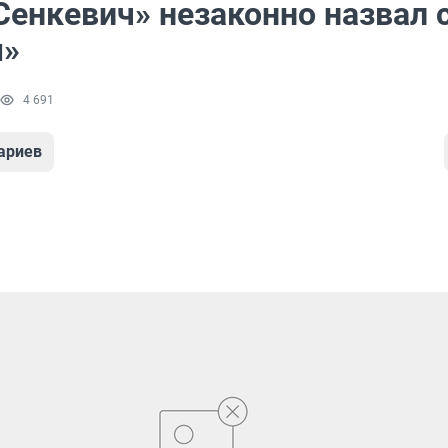
Сенкевич» незаконно назвал 
м»
4 691
ариев