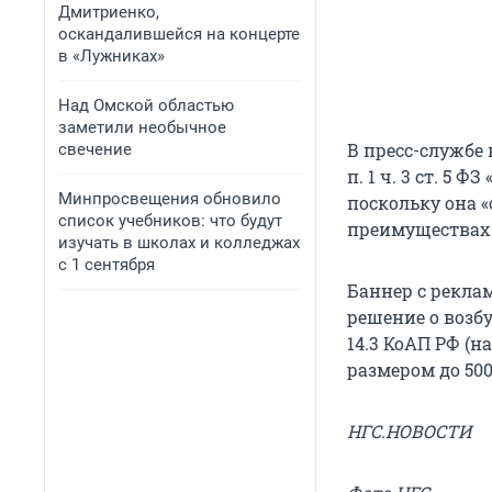
Дмитриенко,
оскандалившейся на концерте
в «Лужниках»
Над Омской областью
заметили необычное
В пресс-службе
свечение
п. 1 ч. 3 ст. 5
Минпросвещения обновило
поскольку она 
список учебников: что будут
преимуществах 
изучать в школах и колледжах
с 1 сентября
Баннер с рекла
решение о возб
14.3 КоАП РФ (н
размером до 500
НГС.НОВОСТИ