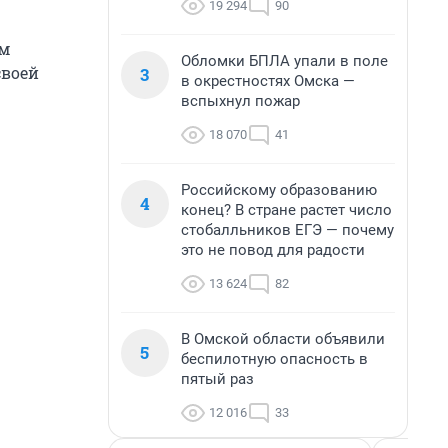
19 294
90
им
Обломки БПЛА упали в поле
своей
3
в окрестностях Омска —
вспыхнул пожар
18 070
41
Российскому образованию
4
конец? В стране растет число
стобалльников ЕГЭ — почему
это не повод для радости
13 624
82
В Омской области объявили
5
беспилотную опасность в
пятый раз
12 016
33