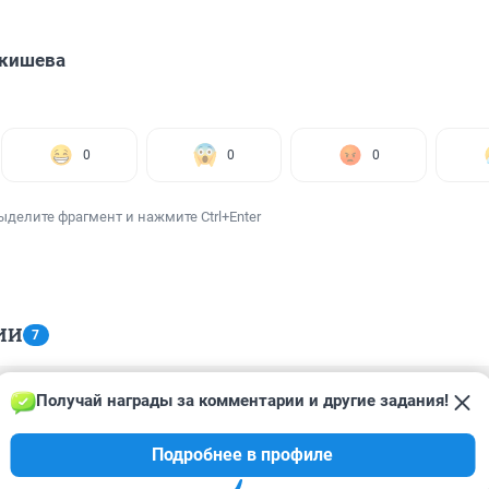
Акишева
0
0
0
ыделите фрагмент и нажмите Ctrl+Enter
ИИ
7
Получай награды за комментарии и другие задания!
5, 12:45
!! А точнее куда катится мир? Уже изза одного слова такие ш
Подробнее в профиле