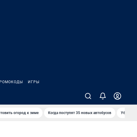
РОМОКОДЫ
ИГРЫ
товить огород к зиме
Когда поступят 35 новых автобусов
Убийца р