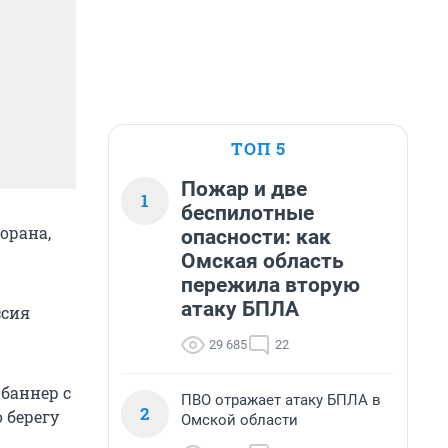
ТОП 5
Пожар и две
1
беспилотные
орана,
опасности: как
Омская область
пережила вторую
атаку БПЛА
ссия
29 685
22
баннер с
ПВО отражает атаку БПЛА в
2
 берегу
Омской области