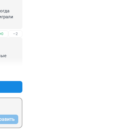
огда 
грали 
+0
–2
ные 
+5
–1
равить