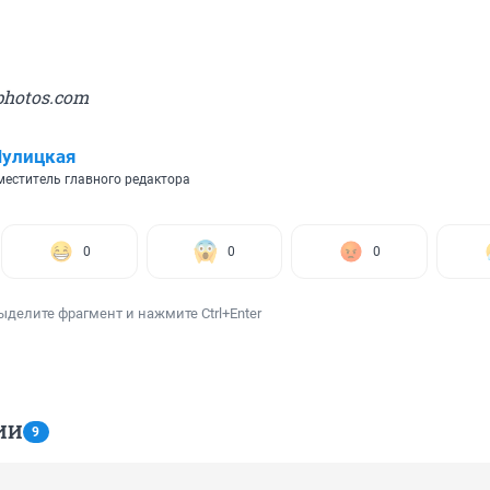
photos.com
Шулицкая
еститель главного редактора
0
0
0
ыделите фрагмент и нажмите Ctrl+Enter
ИИ
9