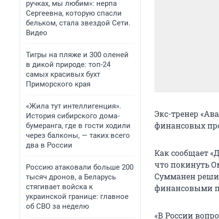
ручках, мы любим»: нерпа
Сергеевна, которую спасли
бельком, стала звездой Сети.
Видео
Тигры на пляже и 300 оленей
в дикой природе: топ-24
самых красивых бухт
Приморского края
«Жила тут интеллигенция».
Экс-тренер «Ав
История сибирского дома-
финансовых про
бумеранга, где в гости ходили
через балконы, — таких всего
два в России
Как сообщает «Д
что покинуть О
Россию атаковали больше 200
Сумманен решил
тысяч дронов, а Беларусь
стягивает войска к
финансовыми п
украинской границе: главное
об СВО за неделю
«В России вопр