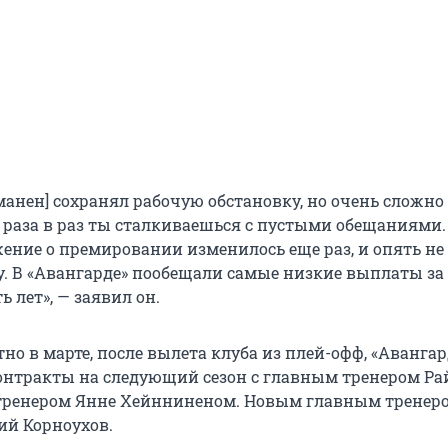
анен] сохранял рабочую обстановку, но очень сложно 
з раза в раз ты сталкиваешься с пустыми обещаниями.
ение о премировании изменилось еще раз, и опять не
. В «Авангарде» пообещали самые низкие выплаты за
ь лет», — заявил он.
тно в марте, после вылета клуба из плей-офф, «Аванга
онтракты на следующий сезон с главным тренером Р
тренером Янне Хейнниненом. Новым главным тренеро
ий Корноухов.