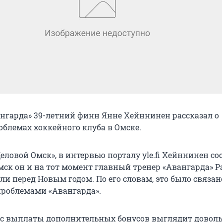
ангарда» 39-летний финн Янне Хейннинен рассказал о
блемах хоккейного клуба в Омске.
еловой Омск», в интервью порталу yle.fi Хейннинен со
мск он и на тот момент главный тренер «Авангарда» 
и перед Новым годом. По его словам, это было связан
роблемами «Авангарда».
ос выплаты дополнительных бонусов выглядит довол