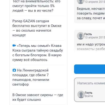
Тест на внимательность: его
13 апреля 2015
смогут пройти только 5%
Бедные, несчастн
людей — вы в их числе?
говорить людям 
за славу, почет 
Рэпер GAZAN сегодня
бесплатно выступит в Омске
— во сколько начнется
Гость
концерт
13 апреля 2015
им и надо устрои
«Теперь мы семья!» Клава
хоккеисты разбег
Кока сыграла тайную свадьбу
с богатым блогером. В какую
сумму всё обошлось
На Ленинградской
площади, где сбили 7
пешеходов, починили
светофор
Гость
В Омске завоют сирены — где
Войти
их будет слышно