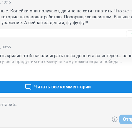
, 13:15
ые. Копейки они получают, да и те не хотят платить. Что же т
которые на заводах работаю. Позорище хоккеистам. Раньше и
и уважение. А сейчас за деньги, фу фу фу!!!
, 09:55
ть кризис чтоб начали играть не за деньги а за интерес... алч
утся и придут им на смену те кому важна игра и победа...
Читать все комментарии
Отп