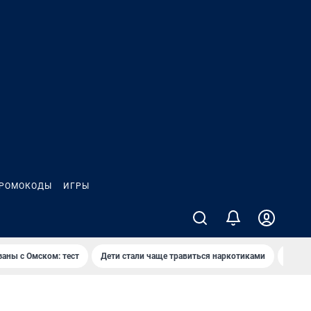
РОМОКОДЫ
ИГРЫ
заны с Омском: тест
Дети стали чаще травиться наркотиками
Появя