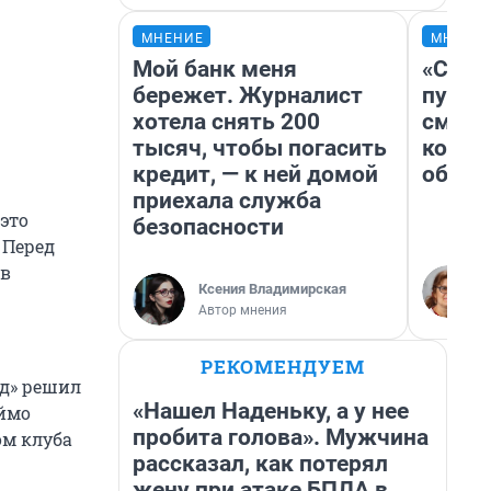
МНЕНИЕ
МНЕНИ
Мой банк меня
«Спут
бережет. Журналист
пургу»
хотела снять 200
смерт
тысяч, чтобы погасить
котор
кредит, — к ней домой
обнар
приехала служба
это
безопасности
 Перед
 в
Ксения Владимирская
Автор мнения
РЕКОМЕНДУЕМ
рд» решил
«Нашел Наденьку, а у нее
аймо
пробита голова». Мужчина
м клуба
рассказал, как потерял
жену при атаке БПЛА в