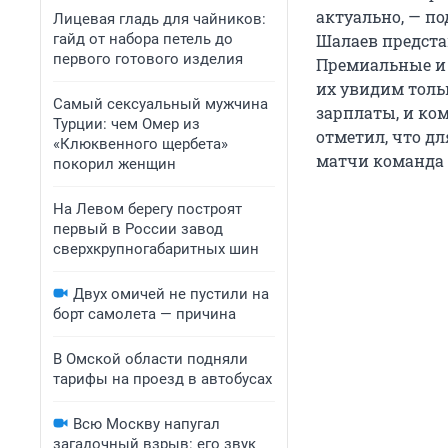
актуально, — п
Лицевая гладь для чайников:
гайд от набора петель до
Шалаев предста
первого готового изделия
Премиальные и 
их увидим толь
Самый сексуальный мужчина
зарплаты, и ко
Турции: чем Омер из
отметил, что д
«Клюквенного щербета»
матчи команда 
покорил женщин
На Левом берегу построят
первый в России завод
сверхкрупногабаритных шин
Двух омичей не пустили на
борт самолета — причина
В Омской области подняли
тарифы на проезд в автобусах
Всю Москву напугал
загадочный взрыв: его звук