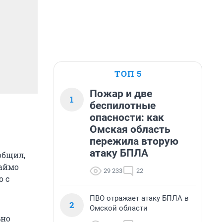
ТОП 5
Пожар и две
1
беспилотные
опасности: как
Омская область
пережила вторую
атаку БПЛА
общил,
Раймо
29 233
22
о с
ПВО отражает атаку БПЛА в
2
Омской области
ьно