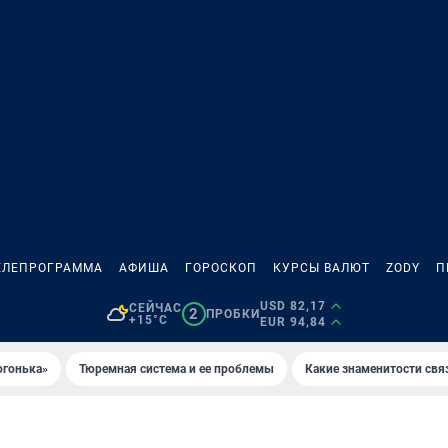
ЕЛЕПРОГРАММА
АФИША
ГОРОСКОП
КУРСЫ ВАЛЮТ
ZODY
П
USD 82,17
СЕЙЧАС
2
ПРОБКИ
+15°C
EUR 94,84
огонька»
Тюремная система и ее проблемы
Какие знаменитости свя