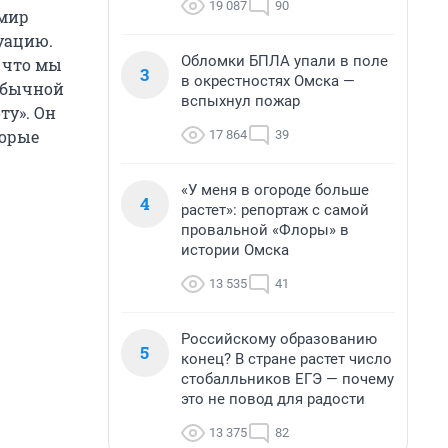
19 087
90
имир
уацию.
Обломки БПЛА упали в поле
 что мы
3
в окрестностях Омска —
 обычной
вспыхнул пожар
ту». Он
торые
17 864
39
«У меня в огороде больше
4
растет»: репортаж с самой
провальной «Флоры» в
истории Омска
13 535
41
Российскому образованию
5
конец? В стране растет число
стобалльников ЕГЭ — почему
это не повод для радости
13 375
82