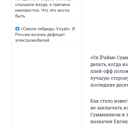
слышали везде, а причина
неизвестна. Что это могло
быть
«Смели гибриды Voyah». В
России возник дефицит
электромобилей
«Он [Раймо Сумм
делать, когда и
плей-офф полож
лучшую сторону
последние десят
Как стало извес
не заключать к
Сумманеном и 
назначен Евген