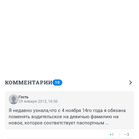
КОММЕНТАРИИ
10
Гость
29 января 2015, 16:50
Я недавно узнала,что с 4 ноября 14го года я обязана 
поменять водительское на девичью фамилию на 
новое, которое соответствует паспортным 
данным,иначе это приравнивается к езде без прав. 
+1
–3
Узнала в пятницу, в субботу прошла комисстю и 