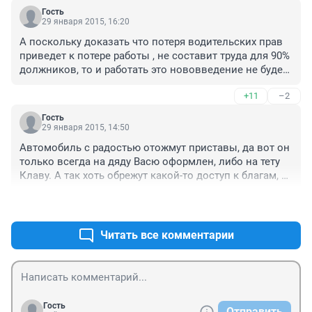
получила права,но... права выданы до 17го года то 
Гость
есть до истечения срока действия старых. То есть 
29 января 2015, 16:20
через 2 года снова пошлина и права,а она уже с 
А поскольку доказать что потеря водительских прав 
ноября 800 рэ выросла до 2000 рэ,хорошо,хоть не 
приведет к потере работы , не составит труда для 90% 
осьановили со старыми
должников, то и работать это нововведение не будет. 
Очередной выкидыш госдумы, имитация бурной 
+11
–2
деятельности....
Гость
29 января 2015, 14:50
Автомобиль с радостью отожмут приставы, да вот он 
только всегда на дяду Васю оформлен, либо на тету 
Клаву. А так хоть обрежут какой-то доступ к благам, 
как, к примеру, самостоятельное управление 
+15
–1
автомобилем. 

Но в тоже время согласен с Васей, необходимо 
искать и другие методы склонения к своим 
Читать все комментарии
обязательствам. Воспитывать институт семьи и так 
далее.
Гость
Отправить