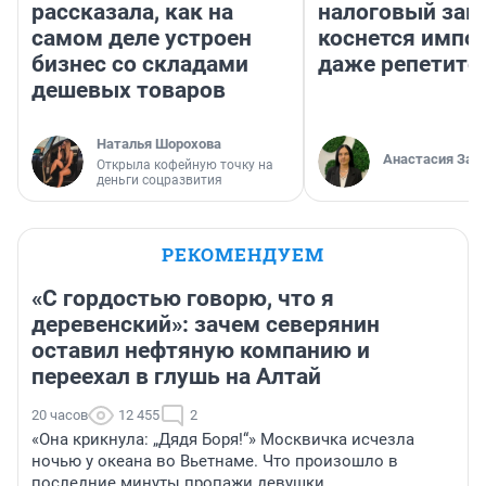
рассказала, как на
налоговый зако
самом деле устроен
коснется импор
бизнес со складами
даже репетито
дешевых товаров
Наталья Шорохова
Анастасия Зав
Открыла кофейную точку на
деньги соцразвития
РЕКОМЕНДУЕМ
«С гордостью говорю, что я
деревенский»: зачем северянин
оставил нефтяную компанию и
переехал в глушь на Алтай
20 часов
12 455
2
«Она крикнула: „Дядя Боря!“» Москвичка исчезла
ночью у океана во Вьетнаме. Что произошло в
последние минуты пропажи девушки