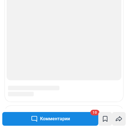
Реклама на сайте
Прайс-лист
О компании
Наши награды
Наши вакансии
Техподдержка
Предвыборная агитация
Статистика канала в MAX
10
Комментарии
Все города сети