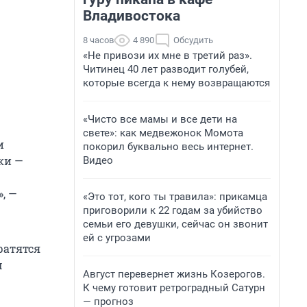
Владивостока
8 часов
4 890
Обсудить
«Не привози их мне в третий раз».
Читинец 40 лет разводит голубей,
которые всегда к нему возвращаются
«Чисто все мамы и все дети на
свете»: как медвежонок Момота
и
покорил буквально весь интернет.
ки —
Видео
, —
«Это тот, кого ты травила»: прикамца
приговорили к 22 годам за убийство
семьи его девушки, сейчас он звонит
ей с угрозами
ратятся
м
Август перевернет жизнь Козерогов.
К чему готовит ретроградный Сатурн
— прогноз