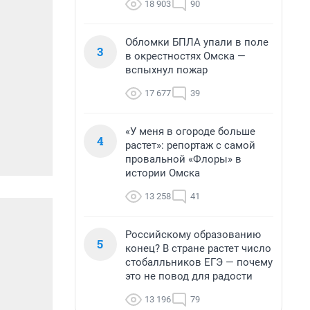
18 903
90
Обломки БПЛА упали в поле
3
в окрестностях Омска —
вспыхнул пожар
17 677
39
«У меня в огороде больше
4
растет»: репортаж с самой
провальной «Флоры» в
истории Омска
13 258
41
Российскому образованию
5
конец? В стране растет число
стобалльников ЕГЭ — почему
это не повод для радости
13 196
79