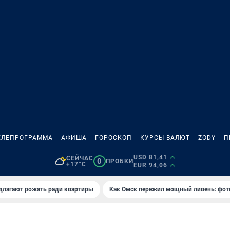
ЕЛЕПРОГРАММА
АФИША
ГОРОСКОП
КУРСЫ ВАЛЮТ
ZODY
П
USD 81,41
СЕЙЧАС
0
ПРОБКИ
+17°C
EUR 94,06
длагают рожать ради квартиры
Как Омск пережил мощный ливень: фот