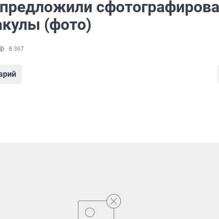
предложили сфотографирова
акулы (фото)
8 367
арий