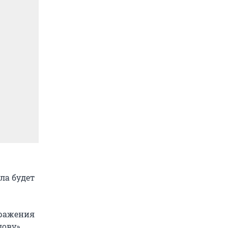
ла будет
бражения
ову».