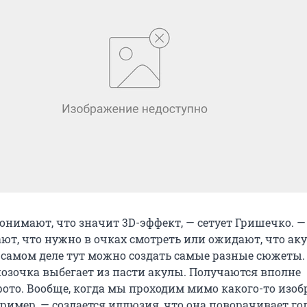
онимают, что значит 3D-эффект, — сетует Гришечко. —
ют, что нужно в очках смотреть или ожидают, что аку
а самом деле тут можно создать самые разные сюжеты.
козочка выбегает из пасти акулы. Получаются вполне
ото. Вообще, когда мы проходим мимо какого-то изо
ример, — создается иллюзия, что она поворачивает гол