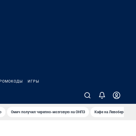
РОМОКОДЫ
ИГРЫ
о
Омич получил черепно-мозговую на ОНПЗ
Кафе на Левобережье в