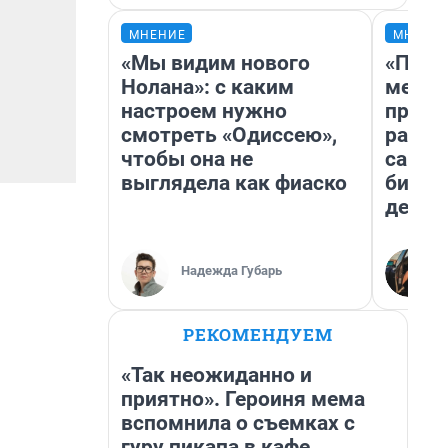
МНЕНИЕ
МНЕНИ
«Мы видим нового
«Поку
Нолана»: с каким
мешке
настроем нужно
предп
смотреть «Одиссею»,
расска
чтобы она не
самом
выглядела как фиаско
бизне
дешев
Надежда Губарь
РЕКОМЕНДУЕМ
«Так неожиданно и
приятно». Героиня мема
вспомнила о съемках с
гуру пикапа в кафе