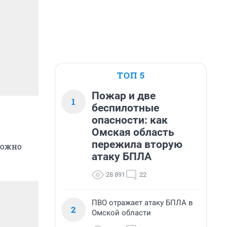
ТОП 5
Пожар и две
1
беспилотные
опасности: как
Омская область
пережила вторую
можно
атаку БПЛА
28 891
22
ПВО отражает атаку БПЛА в
2
Омской области