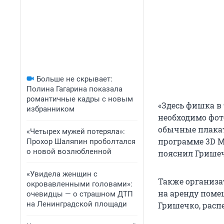
Больше не скрывает:
Полина Гагарина показала
романтичные кадры с новым
«Здесь фишка в 
избранником
необходимо фот
обычные плакат
«Четырех мужей потеряла»:
программе 3D M
Прохор Шаляпин проболтался
о новой возлюбленной
пояснил Гришеч
«Увидела женщин с
Также организа
окровавленными головами»:
на аренду помещ
очевидцы — о страшном ДТП
на Ленинградской площади
Гришечко, распе