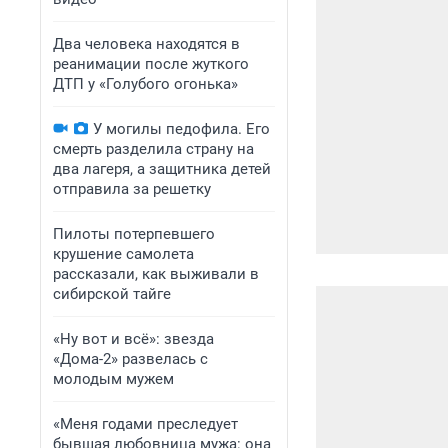
Два человека находятся в
реанимации после жуткого
ДТП у «Голубого огонька»
У могилы педофила. Его
смерть разделила страну на
два лагеря, а защитника детей
отправила за решетку
Пилоты потерпевшего
крушение самолета
рассказали, как выживали в
сибирской тайге
«Ну вот и всё»: звезда
«Дома-2» развелась с
молодым мужем
«Меня годами преследует
бывшая любовница мужа: она