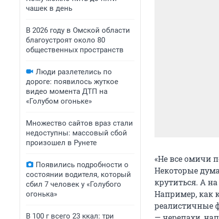
чашек в день
В 2026 году в Омской области
благоустроят около 80
общественных пространств
Люди разлетелись по
дороге: появилось жуткое
видео момента ДТП на
«Голубом огоньке»
Множество сайтов враз стали
недоступны: массовый сбой
произошел в Рунете
«Не все омичи п
Появились подробности о
Некоторые дума
состоянии водителя, который
крутиться. А н
сбил 7 человек у «Голубого
Например, как 
огонька»
реалистичные ф
В 100 г всего 23 ккал: три
— черепахи, нап