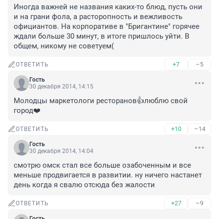
Иногда важней не названия каких-то блюд, пусть они 
и на грани фола, а расторопность и вежливость 
официантов. На корпоративе в "Бригантине" горячее 
ждали больше 30 минут, в итоге пришлось уйти. В 
общем, никому не советуем(
+7
–5
ОТВЕТИТЬ
Гость
30 декабря 2014, 14:15
Молодцы маркетологи ресторанов👍люблю свой 
город❤️
+10
–14
ОТВЕТИТЬ
Гость
30 декабря 2014, 14:04
смотрю омск стал все больше озабоченным и все 
меньше продвигается в развитии. ну ничего настанет 
день когда я свалю отсюда без жалости
+27
–9
ОТВЕТИТЬ
Гость