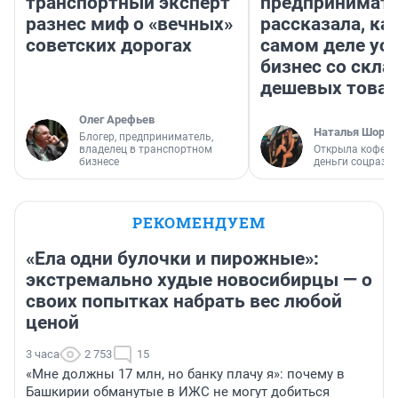
транспортный эксперт
предпринимат
разнес миф о «вечных»
рассказала, как
советских дорогах
самом деле ус
бизнес со скл
дешевых това
Олег Арефьев
Наталья Шорох
Блогер, предприниматель,
владелец в транспортном
Открыла кофейн
бизнесе
деньги соцразв
РЕКОМЕНДУЕМ
«Ела одни булочки и пирожные»:
экстремально худые новосибирцы — о
своих попытках набрать вес любой
ценой
3 часа
2 753
15
«Мне должны 17 млн, но банку плачу я»: почему в
Башкирии обманутые в ИЖС не могут добиться