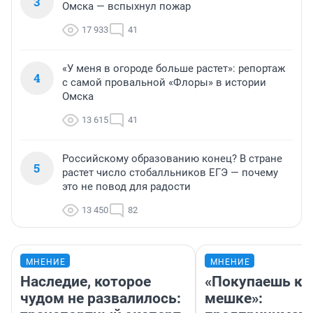
3
Омска — вспыхнул пожар
17 933
41
«У меня в огороде больше растет»: репортаж
4
с самой провальной «Флоры» в истории
Омска
13 615
41
Российскому образованию конец? В стране
5
растет число стобалльников ЕГЭ — почему
это не повод для радости
13 450
82
МНЕНИЕ
МНЕНИЕ
Наследие, которое
«Покупаешь ко
чудом не развалилось:
мешке»: