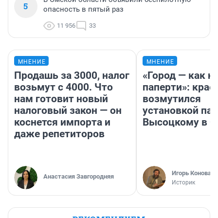
5
опасность в пятый раз
11 956
33
МНЕНИЕ
МНЕНИЕ
Продашь за 3000, налог
«Город — как н
возьмут с 4000. Что
паперти»: крае
нам готовит новый
возмутился
налоговый закон — он
установкой па
коснется импорта и
Высоцкому в 
даже репетиторов
Игорь Коновал
Анастасия Завгородняя
Историк