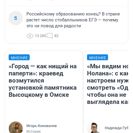
Российскому образованию конец? В стране
5
растет число стобалльников ЕГЭ — почему
это не повод для радости
13 285
82
МНЕНИЕ
МНЕНИЕ
«Город — как нищий на
«Мы видим нов
паперти»: краевед
Нолана»: с как
возмутился
настроем нужн
установкой памятника
смотреть «Оди
Высоцкому в Омске
чтобы она не
выглядела как
Игорь Коновалов
Надежда Губар
Историк