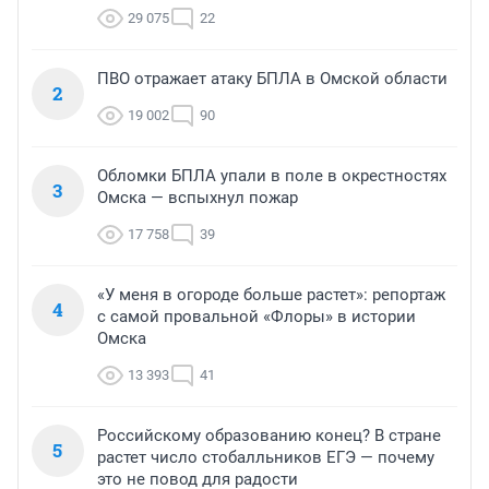
29 075
22
ПВО отражает атаку БПЛА в Омской области
2
19 002
90
Обломки БПЛА упали в поле в окрестностях
3
Омска — вспыхнул пожар
17 758
39
«У меня в огороде больше растет»: репортаж
4
с самой провальной «Флоры» в истории
Омска
13 393
41
Российскому образованию конец? В стране
5
растет число стобалльников ЕГЭ — почему
это не повод для радости