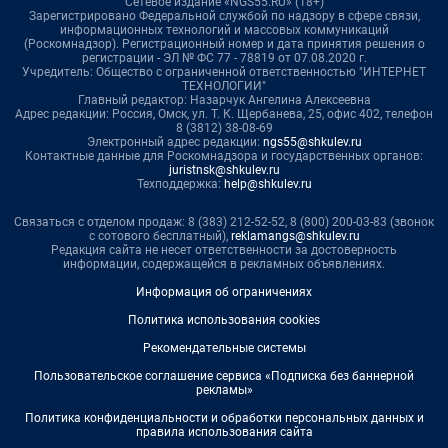
Сетевое издание «NGS55.RU» (18+)
Зарегистрировано Федеральной службой по надзору в сфере связи,
информационных технологий и массовых коммуникаций
(Роскомнадзор). Регистрационный номер и дата принятия решения о
регистрации - ЭЛ № ФС 77 - 78819 от 07.08.2020 г.
Учредитель: Общество с ограниченной ответственностью "ИНТЕРНЕТ
ТЕХНОЛОГИИ"
Главный редактор: Назарчук Ангелина Алексеевна
Адрес редакции: Россия, Омск, ул. Т. К. Щербанева, 25, офис 402, телефон
8 (3812) 38-08-69
Электронный адрес редакции:
ngs55@shkulev.ru
Контактные данные для Роскомнадзора и государственных органов:
juristnsk@shkulev.ru
Техподдержка:
help@shkulev.ru
Связаться с отделом продаж: 8 (383) 212-52-52, 8 (800) 200-03-83 (звонок
с сотового бесплатный),
reklamangs@shkulev.ru
Редакция сайта не несет ответственности за достоверность
информации, содержащейся в рекламных объявлениях.
Информация об ограничениях
Политика использования cookies
Рекомендательные системы
Пользовательское соглашение сервиса «Подписка без баннерной
рекламы»
Политика конфиденциальности и обработки персональных данных и
правила использования сайта