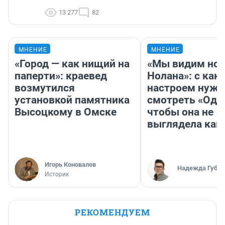
13 277
82
МНЕНИЕ
МНЕНИЕ
«Город — как нищий на
«Мы видим нов
паперти»: краевед
Нолана»: с как
возмутился
настроем нужн
установкой памятника
смотреть «Оди
Высоцкому в Омске
чтобы она не
выглядела как
Игорь Коновалов
Надежда Губар
Историк
РЕКОМЕНДУЕМ