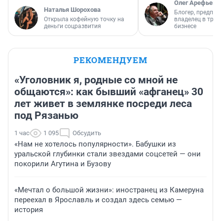
Олег Арефьев
Наталья Шорохова
Блогер, предпри
Открыла кофейную точку на
владелец в тра
деньги соцразвития
бизнесе
РЕКОМЕНДУЕМ
«Уголовник я, родные со мной не
общаются»: как бывший «афганец» 30
лет живет в землянке посреди леса
под Рязанью
1 час
1 095
Обсудить
«Нам не хотелось популярности». Бабушки из
уральской глубинки стали звездами соцсетей — они
покорили Агутина и Бузову
«Мечтал о большой жизни»: иностранец из Камеруна
переехал в Ярославль и создал здесь семью —
история