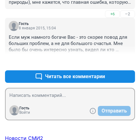
природы), мне кажется, что главная ошибка, которую 
совершают сейчас почти все молодые женщины - они 
+6
–2
изначально ищут мужчин с большим количеством 
ресурсов и средств. Подход абсолютно неверный - 
Гость
нужно искать мужчину, который даже при самом 
8 января 2015, 15:04
малом количестве ресурсов будет согласен делиться 
Если муж намного богаче Вас - это скорее повод для 
ими с семьей. В современной культуре потребления, 
больших проблем, а не для большого счастья. Мне 
женщине просто предписано чувствовать себя 
было бы очень интересно узнать, видел ли кто 
ущербной, если муж мало зарабатывает. Тогда как 
счастливые примеры. Я - нет.
настоящая ущербность быть для мужа пустым 
+1
–1
местом.
Читать все комментарии
Гость
Отправить
Войти
Новости СМИ2