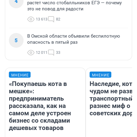
4
растет число стобалльников ЕГЭ — почему
это не повод для радости
13 613
82
В Омской области объявили беспилотную
5
опасность в пятый раз
12 011
33
МНЕНИЕ
МНЕНИЕ
«Покупаешь кота в
Наследие, кото
мешке»:
чудом не разва
предприниматель
транспортный 
рассказала, как на
разнес миф о 
самом деле устроен
советских доро
бизнес со складами
дешевых товаров