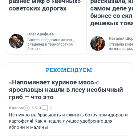
разнес миф о «вечных»
рассказала, как
советских дорогах
самом деле ус
бизнес со скл
дешевых това
Олег Арефьев
Наталья Шорох
Блогер, предприниматель,
владелец в транспортном
Открыла кофейн
бизнесе
деньги соцразв
РЕКОМЕНДУЕМ
«Напоминает куриное мясо»:
ярославцы нашли в лесу необычный
гриб — что это
8 часов
6 513
7
Не нужно выбрасывать и сжигать ботву помидоров и
картофеля! Как я нашла лучшее удобрение для
яблони и малины