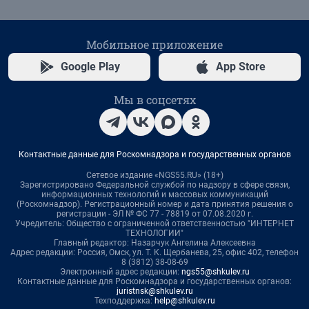
Мобильное приложение
Google Play
App Store
Мы в соцсетях
Контактные данные для Роскомнадзора и государственных органов
Сетевое издание «NGS55.RU» (18+)
Зарегистрировано Федеральной службой по надзору в сфере связи,
информационных технологий и массовых коммуникаций
(Роскомнадзор). Регистрационный номер и дата принятия решения о
регистрации - ЭЛ № ФС 77 - 78819 от 07.08.2020 г.
Учредитель: Общество с ограниченной ответственностью "ИНТЕРНЕТ
ТЕХНОЛОГИИ"
Главный редактор: Назарчук Ангелина Алексеевна
Адрес редакции: Россия, Омск, ул. Т. К. Щербанева, 25, офис 402, телефон
8 (3812) 38-08-69
Электронный адрес редакции:
ngs55@shkulev.ru
Контактные данные для Роскомнадзора и государственных органов:
juristnsk@shkulev.ru
Техподдержка:
help@shkulev.ru