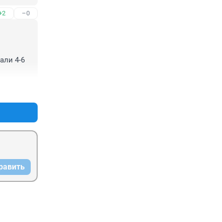
+2
–0
ли 4-6 
+4
–1
равить