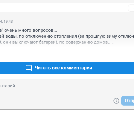
4, 19:43
" очень много вопросов...

ей воды, по отключению отопления (за прошлую зиму отключа
0, они выключают батареи), по содержанию домов...

 отопление, позавчера тоже: ремонтные работы у них.
Читать все комментарии
Отп