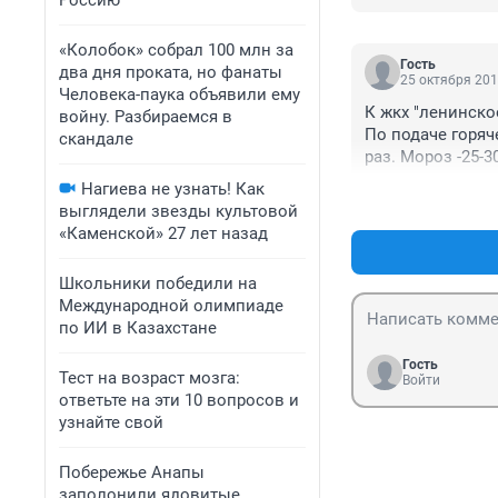
Россию
«Колобок» собрал 100 млн за
Гость
два дня проката, но фанаты
25 октября 201
Человека-паука объявили ему
К жкх "ленинское
войну. Разбираемся в
По подаче горяч
скандале
раз. Мороз -25-3
Вчера отключали
Нагиева не узнать! Как
выглядели звезды культовой
«Каменской» 27 лет назад
Школьники победили на
Международной олимпиаде
по ИИ в Казахстане
Гость
Тест на возраст мозга:
Войти
ответьте на эти 10 вопросов и
узнайте свой
Побережье Анапы
заполонили ядовитые