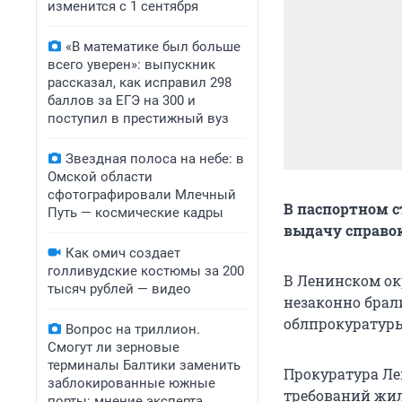
изменится с 1 сентября
«В математике был больше
всего уверен»: выпускник
рассказал, как исправил 298
баллов за ЕГЭ на 300 и
поступил в престижный вуз
Звездная полоса на небе: в
Омской области
сфотографировали Млечный
В паспортном ст
Путь — космические кадры
выдачу справо
Как омич создает
голливудские костюмы за 200
В Ленинском ок
тысяч рублей — видео
незаконно брали
облпрокуратур
Вопрос на триллион.
Смогут ли зерновые
терминалы Балтики заменить
Прокуратура Ле
заблокированные южные
требований жил
порты: мнение эксперта