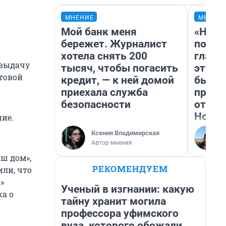
МНЕНИЕ
МНЕНИ
Мой банк меня
«Нико
бережет. Журналист
побед
хотела снять 200
главн
 выдачу
тысяч, чтобы погасить
этого
ытовой
кредит, — к ней домой
бьет 
приехала служба
прока
безопасности
отзыв
Нолан
ие.
Ксения Владимирская
Автор мнения
ш дом»,
РЕКОМЕНДУЕМ
ли, что
»
Ученый в изгнании: какую
ка о
тайну хранит могила
профессора уфимского
вуза, которого обожали