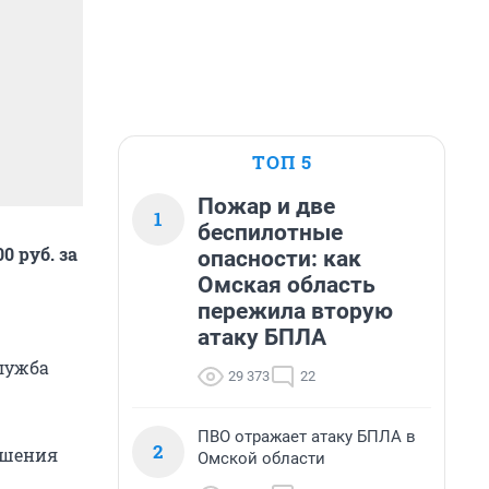
ТОП 5
Пожар и две
1
беспилотные
0 руб. за
опасности: как
Омская область
пережила вторую
атаку БПЛА
служба
29 373
22
ПВО отражает атаку БПЛА в
2
ушения
Омской области