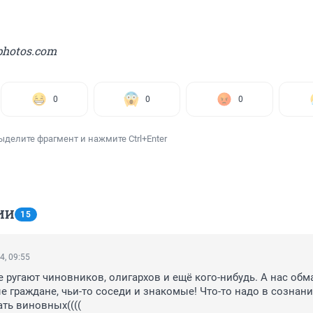
photos.com
0
0
0
ыделите фрагмент и нажмите Ctrl+Enter
ИИ
15
4, 09:55
е ругают чиновников, олигархов и ещё кого-нибудь. А нас обм
е граждане, чьи-то соседи и знакомые! Что-то надо в сознани
ать виновных((((