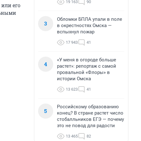
19 163
90
 или его
льными
Обломки БПЛА упали в поле
3
в окрестностях Омска —
вспыхнул пожар
17 943
41
«У меня в огороде больше
4
растет»: репортаж с самой
провальной «Флоры» в
истории Омска
13 623
41
Российскому образованию
5
конец? В стране растет число
стобалльников ЕГЭ — почему
это не повод для радости
13 465
82