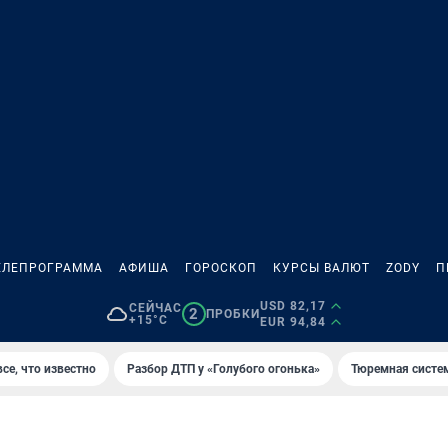
ЕЛЕПРОГРАММА
АФИША
ГОРОСКОП
КУРСЫ ВАЛЮТ
ZODY
П
USD 82,17
СЕЙЧАС
2
ПРОБКИ
+15°C
EUR 94,84
се, что известно
Разбор ДТП у «Голубого огонька»
Тюремная систе