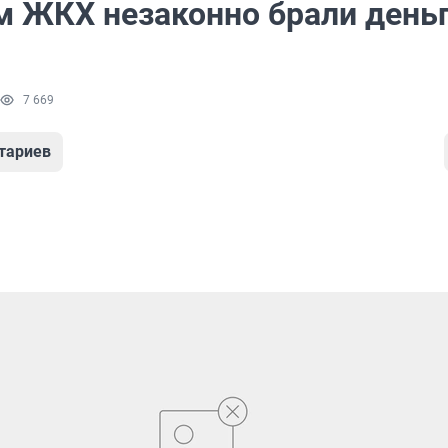
м ЖКХ незаконно брали деньг
7 669
тариев