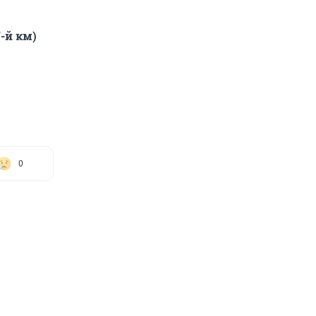
7-й км)
0