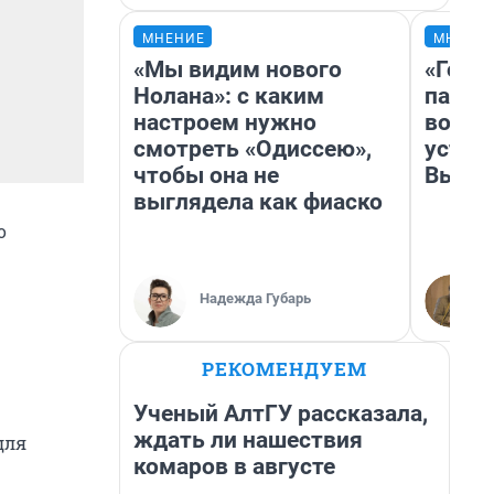
МНЕНИЕ
МНЕНИ
«Мы видим нового
«Горо
Нолана»: с каким
папер
настроем нужно
возму
смотреть «Одиссею»,
устан
чтобы она не
Высоц
выглядела как фиаско
о
Надежда Губарь
РЕКОМЕНДУЕМ
Ученый АлтГУ рассказала,
ждать ли нашествия
для
комаров в августе