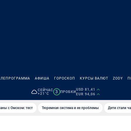
ЕЛЕПРОГРАММА
АФИША
ГОРОСКОП
КУРСЫ ВАЛЮТ
ZODY
П
USD 81,41
СЕЙЧАС
3
ПРОБКИ
+21°C
EUR 94,06
аны с Омском: тест
Тюремная система и ее проблемы
Дети стали ч