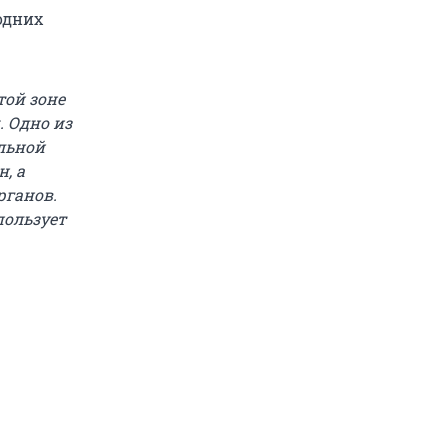
одних
той зоне
. Одно из
льной
, а
рганов.
ользует