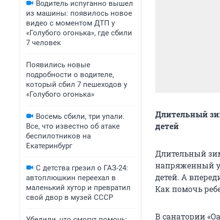
Водитель испуганно вышел
из машины: появилось новое
видео с моментом ДТП у
«Голубого огонька», где сбили
7 человек
Появились новые
подробности о водителе,
который сбил 7 пешеходов у
«Голубого огонька»
Длительный зим
Восемь сбили, три упали.
детей
Все, что известно об атаке
беспилотников на
Екатеринбург
Длительный зим
напряженный уч
С детства грезил о ГАЗ-24:
детей. А впере
автоплюшкин переехал в
маленький хутор и превратил
Как помочь реб
свой двор в музей СССР
В санатории «О
Убедили, что смогут помочь: