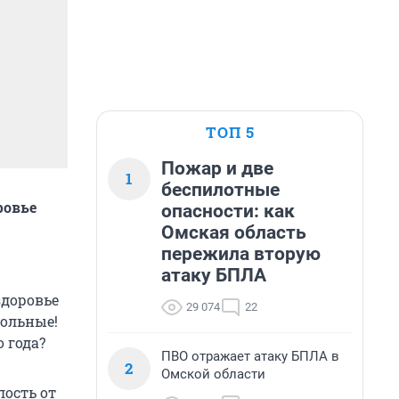
ТОП 5
Пожар и две
1
беспилотные
ровье
опасности: как
Омская область
пережила вторую
атаку БПЛА
здоровье
29 074
22
рольные!
 года?
ПВО отражает атаку БПЛА в
2
Омской области
лость от