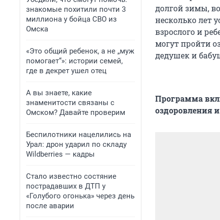
долгой зимы, в
знакомые похитили почти 3
миллиона у бойца СВО из
несколько лет 
Омска
взрослого и ребе
могут пройти о
«Это общий ребенок, а не „муж
дедушек и бабу
помогает“»: истории семей,
где в декрет ушел отец
А вы знаете, какие
Программа вклю
знаменитости связаны с
оздоровления и 
Омском? Давайте проверим
Беспилотники нацелились на
Урал: дрон ударил по складу
Wildberries — кадры
Стало известно состяние
пострадавших в ДТП у
«Голубого огонька» через день
после аварии