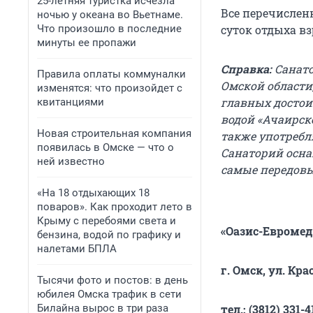
25-летняя туристка исчезла
Все перечислен
ночью у океана во Вьетнаме.
Что произошло в последние
суток отдыха вз
минуты ее пропажи
Справка:
Санато
Правила оплаты коммуналки
Омской области
изменятся: что произойдет с
главных достои
квитанциями
водой «Ачаирск
Новая строительная компания
также употребл
появилась в Омске — что о
Санаторий осн
ней известно
самые передовы
«На 18 отдыхающих 18
поваров». Как проходит лето в
Крыму с перебоями света и
«Оазис-Евромед
бензина, водой по графику и
налетами БПЛА
г. Омск, ул. Кра
Тысячи фото и постов: в день
юбилея Омска трафик в сети
Билайна вырос в три раза
тел.: (3812) 33