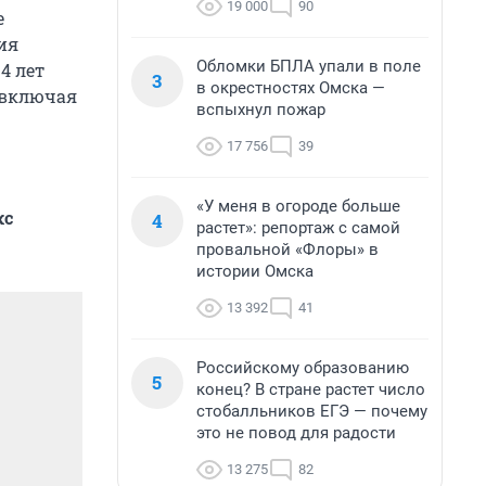
19 000
90
е
ия
Обломки БПЛА упали в поле
14 лет
3
в окрестностях Омска —
 включая
вспыхнул пожар
17 756
39
«У меня в огороде больше
кс
4
растет»: репортаж с самой
провальной «Флоры» в
истории Омска
13 392
41
Российскому образованию
5
конец? В стране растет число
стобалльников ЕГЭ — почему
это не повод для радости
13 275
82