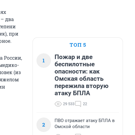
иях
 – два
степени
ек), при
рное.
ТОП 5
Пожар и две
 России,
1
беспилотные
 медико-
опасности: как
овек (из
Омская область
 тяжелом
пережила вторую
ин
атаку БПЛА
29 533
22
ПВО отражает атаку БПЛА в
2
Омской области