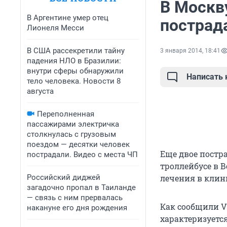
В Москв
В Аргентине умер отец
пострад
Лионеля Месси
В США рассекретили тайну
3 января 2014, 18:41
падения НЛО в Бразилии:
внутри сферы обнаружили
Написать
тело человека. Новости 8
августа
Переполненная
пассажирами электричка
столкнулась с грузовым
поездом — десятки человек
Еще двое постр
пострадали. Видео с места ЧП
троллейбусе в 
Российский диджей
лечения в кли
загадочно пропал в Таиланде
— связь с ним прервалась
Как сообщили V
накануне его дня рождения
характеризуется