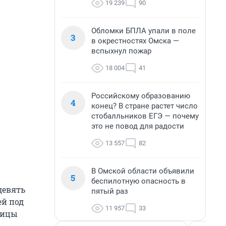
19 239
90
Обломки БПЛА упали в поле
3
в окрестностях Омска —
вспыхнул пожар
18 004
41
Российскому образованию
4
конец? В стране растет число
стобалльников ЕГЭ — почему
это не повод для радости
13 557
82
В Омской области объявили
5
беспилотную опасность в
девять
пятый раз
ей под
11 957
33
ницы