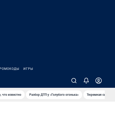
РОМОКОДЫ
ИГРЫ
, что известно
Разбор ДТП у «Голубого огонька»
Тюремная система