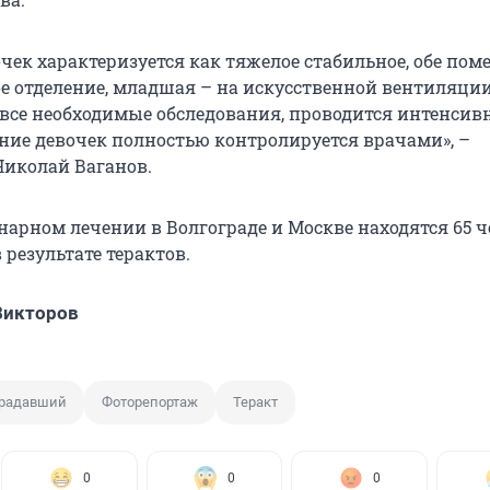
очек характеризуется как тяжелое стабильное, обе по
 отделение, младшая – на искусственной вентиляции
се необходимые обследования, проводится интенсив
яние девочек полностью контролируется врачами», –
иколай Ваганов.
онарном лечении в Волгограде и Москве находятся
65 ч
результате терактов.
Викторов
радавший
Фоторепортаж
Теракт
0
0
0