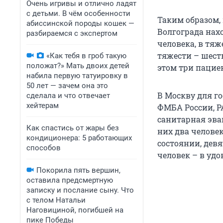
Очень игривы и отлично ладят
с детьми. В чём особенности
Таким образом,
абиссинской породы кошек —
Волгограда нах
разбираемся с экспертом
человека, в тяж
тяжести – шесть
«Как тебя в гроб такую
положат?» Мать двоих детей
этом три пацие
набила первую татуировку в
50 лет — зачем она это
В Москву для г
сделала и что отвечает
хейтерам
ФМБА России, Р
санитарная эвак
Как спастись от жары без
них два человек
кондиционера: 5 работающих
состоянии, девя
способов
человек – в уд
Покорила пять вершин,
оставила предсмертную
записку и послание сыну. Что
с телом Натальи
Наговициной, погибшей на
пике Победы