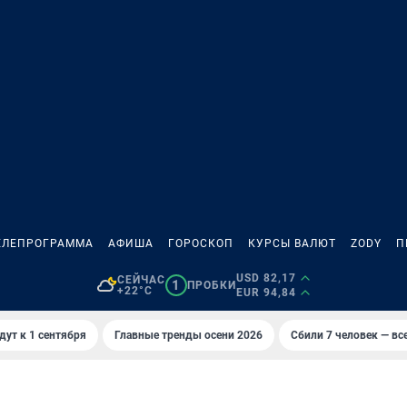
ЕЛЕПРОГРАММА
АФИША
ГОРОСКОП
КУРСЫ ВАЛЮТ
ZODY
П
USD 82,17
СЕЙЧАС
1
ПРОБКИ
+22°C
EUR 94,84
дут к 1 сентября
Главные тренды осени 2026
Сбили 7 человек — все