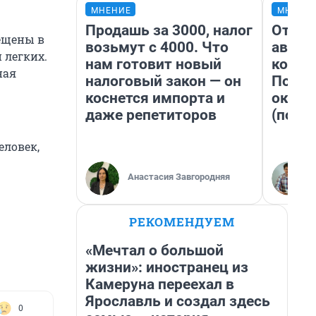
МНЕНИЕ
МНЕНИ
Продашь за 3000, налог
От су
мещены в
возьмут с 4000. Что
автоб
 легких.
нам готовит новый
конди
ная
налоговый закон — он
Почем
коснется импорта и
оказа
даже репетиторов
(почти
еловек,
Анастасия Завгородняя
РЕКОМЕНДУЕМ
«Мечтал о большой
жизни»: иностранец из
Камеруна переехал в
Ярославль и создал здесь
0