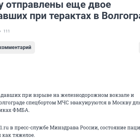
у отправлены еще двое
авших при терактах в Волгогр
111
 комментарий
адавших при взрыве на железнодорожном вокзале и
Волгограде спецбортом МЧС эвакуируются в Москву дл
никах ФМБА.
1.ru в пресс-службе Минздрава России, состояние пац
 как тяжелое.