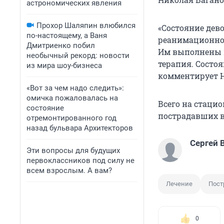
астрономических явления
Прохор Шаляпин влюбился
«Состояние дев
по-настоящему, а Ваня
реанимационное
Дмитриенко побил
Им выполнены в
необычный рекорд: новости
терапия. Состо
из мира шоу-бизнеса
комментирует Н
«Вот за чем надо следить»:
омичка пожаловалась на
Всего на стаци
состояние
пострадавших в 
отремонтированного год
назад бульвара Архитекторов
Сергей 
Эти вопросы для будущих
первоклассников под силу не
всем взрослым. А вам?
Лечение
Пост
0