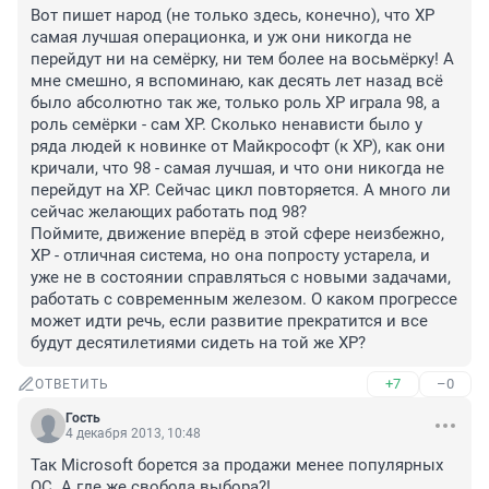
Вот пишет народ (не только здесь, конечно), что ХР 
самая лучшая операционка, и уж они никогда не 
перейдут ни на семёрку, ни тем более на восьмёрку! А 
мне смешно, я вспоминаю, как десять лет назад всё 
было абсолютно так же, только роль ХР играла 98, а 
роль семёрки - сам ХР. Сколько ненависти было у 
ряда людей к новинке от Майкрософт (к ХР), как они 
кричали, что 98 - самая лучшая, и что они никогда не 
перейдут на ХР. Сейчас цикл повторяется. А много ли 
сейчас желающих работать под 98?

Поймите, движение вперёд в этой сфере неизбежно, 
ХР - отличная система, но она попросту устарела, и 
уже не в состоянии справляться с новыми задачами, 
работать с современным железом. О каком прогрессе 
может идти речь, если развитие прекратится и все 
будут десятилетиями сидеть на той же ХР?
+7
–0
ОТВЕТИТЬ
Гость
4 декабря 2013, 10:48
Так Microsoft борется за продажи менее популярных 
ОС. А где же свобода выбора?!