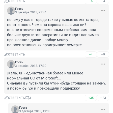
+6
–4
ОТВЕТИТЬ
Гость
3 декабря 2013, 21:44
почему у нас в городе такие унылые коментаторы, 
ноют и ноют. Чем она хороша ваша икс пи? 

она не отвеачет современным требованиям. она 
больше двух гигов оперативки не видит например. 
про жесткие диски - вобще молчу..

во всех отношенях проигрывает семерке
+4
–9
ОТВЕТИТЬ
Гость
3 декабря 2013, 17:30
Жаль, ХР - единственная более или менее 
нормальная ОС от Micro$oft...

Сначала выпустили бы что-нибудь стоящее на замену, 
а потом бы уж и прекращали поддержку...
+35
–23
ОТВЕТИТЬ
3
Гость
3 декабря 2013, 19:38