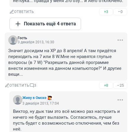
нетбука... правда у меня 2гб озу... и Aero отключено.
+3
–0
ОТВЕТИТЬ
Показать ещё 4 ответа
Гость
3 декабря 2013, 16:30
Значит досидим на XP до 8 апреля! А там придётся 
переходить на 7 или 8 W.Мне не нравятся глупые 
вопросы (в 7 W) "Разрешить данной программе 
внести изменения на данном компьюторе?" И другие 
вещи...
+8
–25
ОТВЕТИТЬ
3
Живу в Омске
3 декабря 2013, 17:04
Виктор, ну дык там это всё можно раз настроить и 
ничего не будет вылазить. Согласитесь, лучше 
пусть будет с возможностью отключения, чем без 
неё.