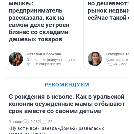
мешке»:
но дешевеют: 
предприниматель
рынок недвиж
рассказала, как на
сейчас такой 
самом деле устроен
бизнес со складами
дешевых товаров
Наталья Шорохова
Екатерина Торо
Открыла кофейную точку на
директор агентс
деньги соцразвития
недвижимости
РЕКОМЕНДУЕМ
С рождения в неволе. Как в уральской
колонии осужденные мамы отбывают
срок вместе со своими детьми
9 часов
9 232
22
«Ну вот и всё»: звезда «Дома-2» развелась с