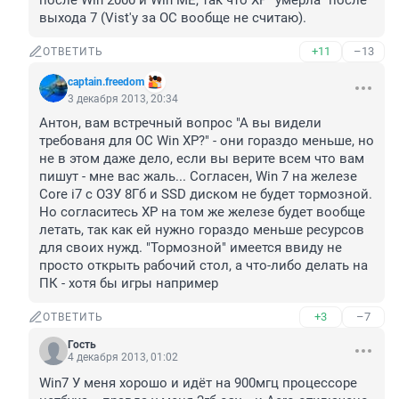
после Win 2000 и Win ME, так что XP "умерла" после 
выхода 7 (Vist'у за ОС вообще не считаю).
+11
–13
ОТВЕТИТЬ
captain.freedom
3 декабря 2013, 20:34
Антон, вам встречный вопрос "А вы видели 
требованя для ОС Win XP?" - они гораздо меньше, но 
не в этом даже дело, если вы верите всем что вам 
пишут - мне вас жаль... Согласен, Win 7 на железе 
Core i7 с ОЗУ 8Гб и SSD диском не будет тормозной. 
Но согласитесь XP на том же железе будет вообще 
летать, так как ей нужно гораздо меньше ресурсов 
для своих нужд. "Тормозной" имеется ввиду не 
просто открыть рабочий стол, а что-либо делать на 
ПК - хотя бы игры например
+3
–7
ОТВЕТИТЬ
Гость
4 декабря 2013, 01:02
Win7 У меня хорошо и идёт на 900мгц процессоре 