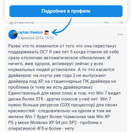
в ворде че-нить нацарапать.И раскошеливаться на 
Подробнее в профиле
капризы производителя не охота совершенно!
+5
–5
ОТВЕТИТЬ
captain.freedom
3 декабря 2013, 16:57
Разве что-то изменится от того что они перестанут 
поддерживать ОС? Я уже лет 5 когда ставлю её себе 
сразу отключаю автоматическое обновление. И 
ничего, жив здоров, антивирус сейчас у всех 
нормальных людей установлен. А то что касается 
драйверов: на ноуты уже года 2 не выпускают 
драйвера под XP, на стационарные ПК драйвера не 
проблема (к тому же есть драйверпаки).

Единственный для меня плюс в том, что Win 7 видит 
диски более 3Тб - других плюсов у неё нет. Win 7 
нужно больше ресурсов (ОЗУ, процессор) для своих 
красивостей - следовательно на одном и том же 
железе Win 7 будет более тормозная чем Win XP

PS у меня Windows XP 64 pro SP2 - проблем с 
оперативкой 4Гб и более - нету