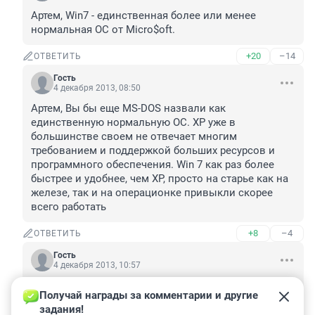
Артем, Win7 - единственная более или менее 
нормальная ОС от Micro$oft.
+20
–14
ОТВЕТИТЬ
Гость
4 декабря 2013, 08:50
Артем, Вы бы еще MS-DOS назвали как 
единственную нормальную ОС. ХР уже в 
большинстве своем не отвечает многим 
требованием и поддержкой больших ресурсов и 
программного обеспечения. Win 7 как раз более 
быстрее и удобнее, чем ХР, просто на старье как на 
железе, так и на операционке привыкли скорее 
всего работать
+8
–4
ОТВЕТИТЬ
Гость
4 декабря 2013, 10:57
Коренной, да привыкли! И что теперь? Привыкли и 
Получай награды за комментарии и другие 
не страдаем от этого. Работает же "старое железо", 
задания!
а большинству бОльшего и не надо - в инет выйти и 