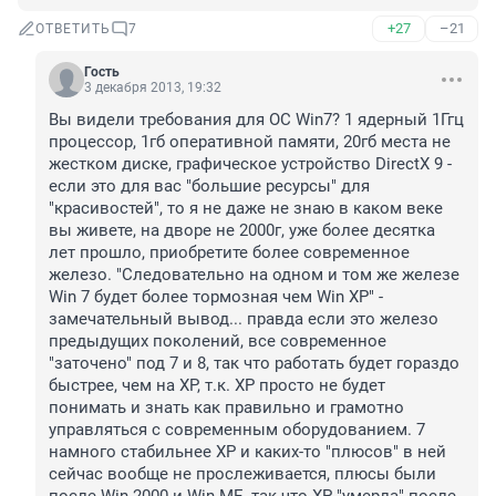
+27
–21
ОТВЕТИТЬ
7
Гость
3 декабря 2013, 19:32
Вы видели требования для ОС Win7? 1 ядерный 1Ггц 
процессор, 1гб оперативной памяти, 20гб места не 
жестком диске, графическое устройство DirectX 9 - 
если это для вас "большие ресурсы" для 
"красивостей", то я не даже не знаю в каком веке 
вы живете, на дворе не 2000г, уже более десятка 
лет прошло, приобретите более современное 
железо. "Следовательно на одном и том же железе 
Win 7 будет более тормозная чем Win XP" - 
замечательный вывод... правда если это железо 
предыдущих поколений, все современное 
"заточено" под 7 и 8, так что работать будет гораздо 
быстрее, чем на ХР, т.к. ХР просто не будет 
понимать и знать как правильно и грамотно 
управляться с современным оборудованием. 7 
намного стабильнее ХР и каких-то "плюсов" в ней 
сейчас вообще не прослеживается, плюсы были 