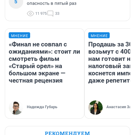
5
опасность в пятый раз
11 975
33
МНЕНИЕ
МНЕНИЕ
«Финал не совпал с
Продашь за 300
ожиданиями»: стоит ли
возьмут с 4000
смотреть фильм
нам готовит н
«Старый орел» на
налоговый зако
большом экране —
коснется импор
честная рецензия
даже репетито
Надежда Губарь
Анастасия Зав
РЕКОМЕНДУЕМ