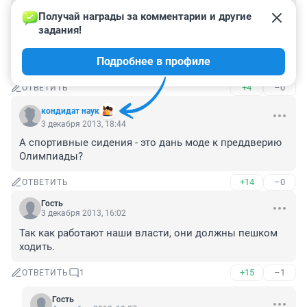
у нас что судьи все нищие? нет своих авто? пора 
Получай награды за комментарии и другие 
законодательно запретить служебный транспорт. 
задания!
работая в мелких и средних предприятиях я не видел 
служебных машин, если надо куда то съездить едут 
Подробнее в профиле
на своих и это в порядке вещей
+4
–0
ОТВЕТИТЬ
кондидат наук
3 декабря 2013, 18:44
А спортивные сидения - это дань моде к преддверию 
Олимпиады?
+14
–0
ОТВЕТИТЬ
Гость
3 декабря 2013, 16:02
Так как работают наши власти, они должны пешком 
ходить.
+15
–1
ОТВЕТИТЬ
1
Гость