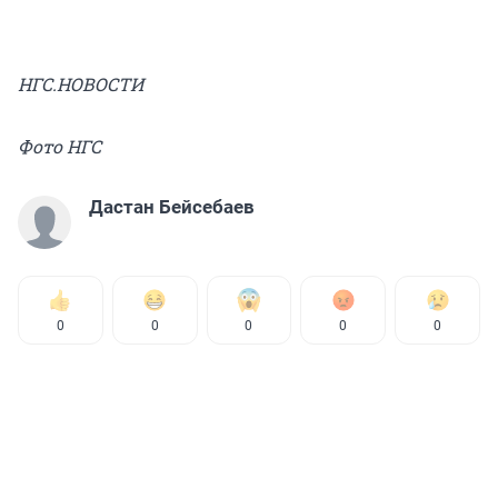
НГС.НОВОСТИ
Фото НГС
Дастан Бейсебаев
0
0
0
0
0