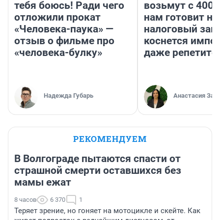
тебя боюсь! Ради чего
возьмут с 4000
отложили прокат
нам готовит н
«Человека-паука» —
налоговый зако
отзыв о фильме про
коснется импор
«человека-булку»
даже репетито
Надежда Губарь
Анастасия Зав
РЕКОМЕНДУЕМ
В Волгограде пытаются спасти от
страшной смерти оставшихся без
мамы ежат
8 часов
6 370
1
Теряет зрение, но гоняет на мотоцикле и скейте. Как