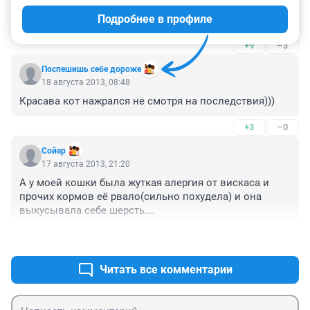
сама связалась с корреспондентами дабы сообщить 
Подробнее в профиле
об этом редком случае? Ждем диссертацию на 
данную тему....
+9
–3
Поспешишь себе дороже
18 августа 2013, 08:48
Красава кот нажрался не смотря на последствия)))
+3
–0
Сойер
17 августа 2013, 21:20
А у моей кошки была жуткая алергия от вискаса и 
прочих кормов её рвало(сильно похудела) и она 
выкусывала себе шерсть.

Потом когда купили гипоаллергенный корм и 
+1
–1
стерилизовали (и минеральную добавку даю в воду 
ей) стала весить нормально 3кг и шерсть красивая 
блестит к тому же была вялая а теперь не смотря на 
Читать все комментарии
свои 13 лет и поиграть не прочь.