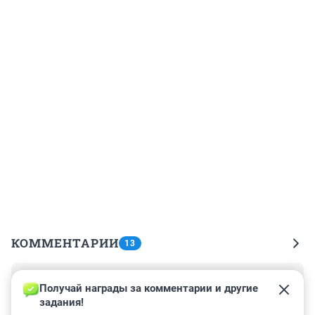
КОММЕНТАРИИ
13
Гость
18 августа 2013, 20:34
Получай награды за комментарии и другие 
задания!
Уникальная история! Интересно Наталья Мельникова 