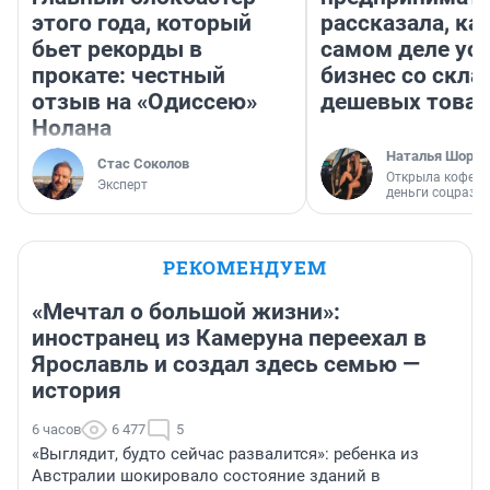
этого года, который
рассказала, как
бьет рекорды в
самом деле ус
прокате: честный
бизнес со скл
отзыв на «Одиссею»
дешевых това
Нолана
Наталья Шорох
Стас Соколов
Открыла кофейн
Эксперт
деньги соцразв
РЕКОМЕНДУЕМ
«Мечтал о большой жизни»:
иностранец из Камеруна переехал в
Ярославль и создал здесь семью —
история
6 часов
6 477
5
«Выглядит, будто сейчас развалится»: ребенка из
Австралии шокировало состояние зданий в