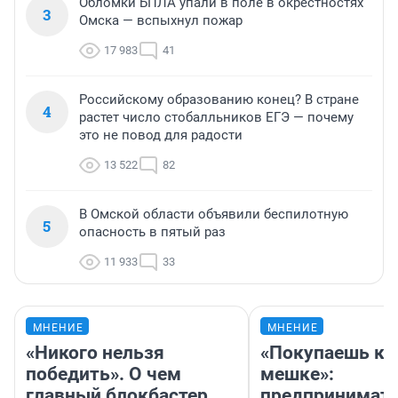
Обломки БПЛА упали в поле в окрестностях
3
Омска — вспыхнул пожар
17 983
41
Российскому образованию конец? В стране
4
растет число стобалльников ЕГЭ — почему
это не повод для радости
13 522
82
В Омской области объявили беспилотную
5
опасность в пятый раз
11 933
33
МНЕНИЕ
МНЕНИЕ
«Никого нельзя
«Покупаешь ко
победить». О чем
мешке»:
главный блокбастер
предпринимат