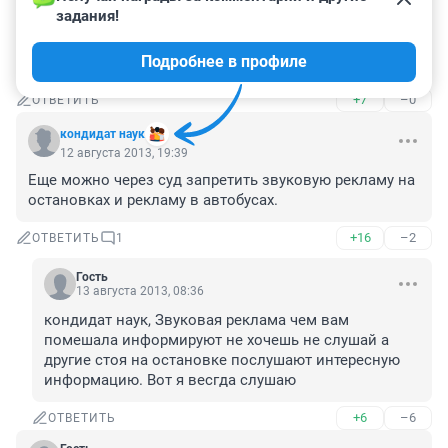
задолбала реклама распродажи пуховиков на 
задания!
Жукова... По-моему, уже года два, как эта распродажа/
ликвидация магазина... А я поменял три номера за 
Подробнее в профиле
два года
+7
–0
ОТВЕТИТЬ
кондидат наук
12 августа 2013, 19:39
Еще можно через суд запретить звуковую рекламу на 
остановках и рекламу в автобусах.
+16
–2
ОТВЕТИТЬ
1
Гость
13 августа 2013, 08:36
кондидат наук, Звуковая реклама чем вам 
помешала информируют не хочешь не слушай а 
другие стоя на остановке послушают интересную 
информацию. Вот я весгда слушаю
+6
–6
ОТВЕТИТЬ