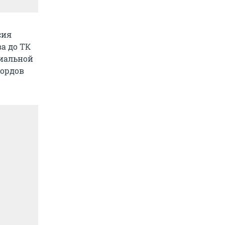
сия
ва до ТК
циальной
кордов