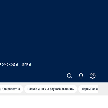
РОМОКОДЫ
ИГРЫ
, что известно
Разбор ДТП у «Голубого огонька»
Тюремная система