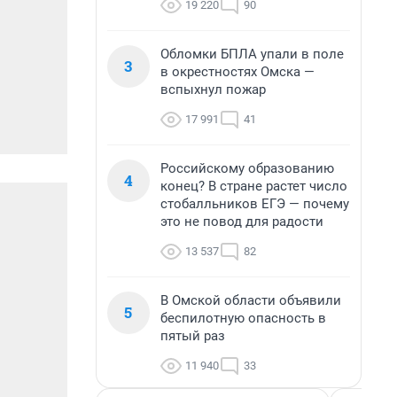
19 220
90
Обломки БПЛА упали в поле
3
в окрестностях Омска —
вспыхнул пожар
17 991
41
Российскому образованию
4
конец? В стране растет число
стобалльников ЕГЭ — почему
это не повод для радости
13 537
82
В Омской области объявили
5
беспилотную опасность в
пятый раз
11 940
33