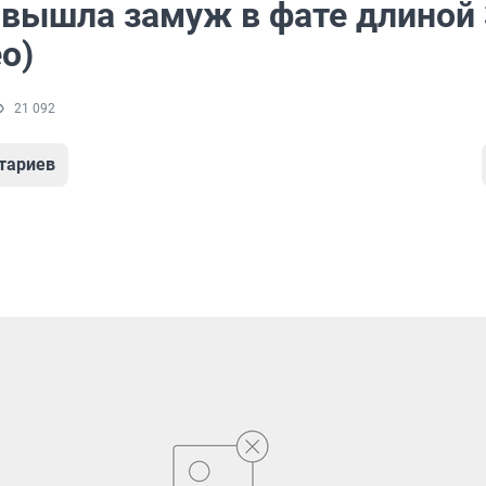
 вышла замуж в фате длиной 
о)
21 092
тариев