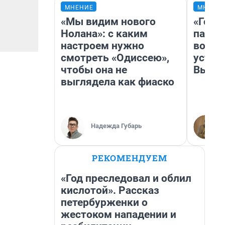
МНЕНИЕ
МНЕНИ
«Мы видим нового
«Горо
Нолана»: с каким
папер
настроем нужно
возму
смотреть «Одиссею»,
устан
чтобы она не
Высоц
выглядела как фиаско
Надежда Губарь
РЕКОМЕНДУЕМ
«Год преследовал и облил
кислотой». Рассказ
петербурженки о
жестоком нападении и