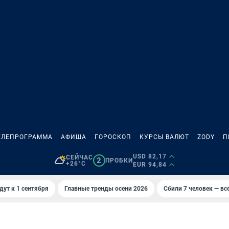
ЕЛЕПРОГРАММА
АФИША
ГОРОСКОП
КУРСЫ ВАЛЮТ
ZODY
П
USD 82,17
СЕЙЧАС
2
ПРОБКИ
+26°C
EUR 94,84
дут к 1 сентября
Главные тренды осени 2026
Сбили 7 человек — все