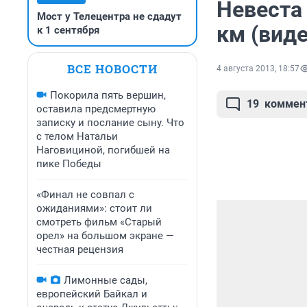
Невеста
Мост у Телецентра не сдадут
км (виде
к 1 сентября
ВСЕ НОВОСТИ
4 августа 2013, 18:57
Покорила пять вершин,
19
коммен
оставила предсмертную
записку и послание сыну. Что
с телом Натальи
Наговициной, погибшей на
пике Победы
«Финал не совпал с
ожиданиями»: стоит ли
смотреть фильм «Старый
орел» на большом экране —
честная рецензия
Лимонные сады,
европейский Байкал и