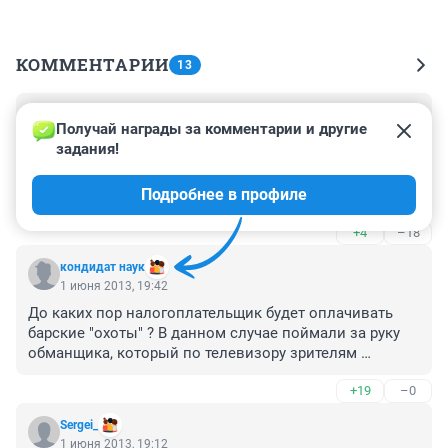
КОММЕНТАРИИ
13
Гость
2 июня 2013, 09:07
Получай награды за комментарии и другие 
задания!
менты не правы. однозначно нарывались на 
конфликт и хотели заснять на камеру горяченькое. 
Подробнее в профиле
провакация 100%. назначить служебное 
расследование но прежде отстранить от службы.
+4
–18
кондидат наук
1 июня 2013, 19:42
До каких пор налогоплательщик будет оплачивать 
барские "охоты" ? В данном случае поймали за руку 
обманщика, который по телевизору зрителям 
говорит, что работает как раб на галерах, а на самом 
+19
–0
деле, на наши деньги шикарно отдыхает.
Sergei_
1 июня 2013, 19:12