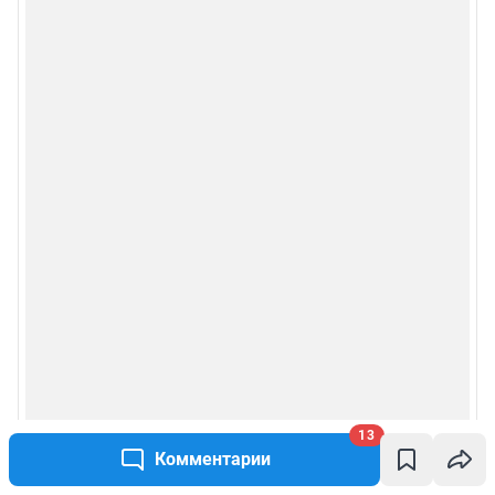
Рекомендательные системы
Пользовательское соглашение сервиса «Подписка без баннерной
рекламы»
Политика конфиденциальности и обработки персональных данных и
правила использования сайта
© ООО «Сеть городских порталов»
© ООО «Интернет Технологии»
13
Комментарии