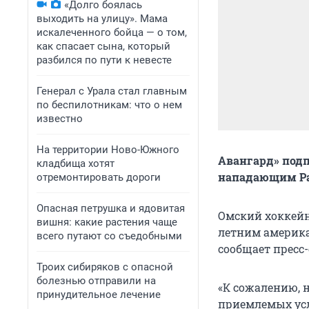
«Долго боялась
выходить на улицу». Мама
искалеченного бойца — о том,
как спасает сына, который
разбился по пути к невесте
Генерал с Урала стал главным
по беспилотникам: что о нем
известно
На территории Ново-Южного
Авангард» подп
кладбища хотят
нападающим Р
отремонтировать дороги
Опасная петрушка и ядовитая
Омский хоккейн
вишня: какие растения чаще
летним америк
всего путают со съедобными
сообщает пресс
Троих сибиряков с опасной
болезнью отправили на
«К сожалению, 
принудительное лечение
приемлемых усл