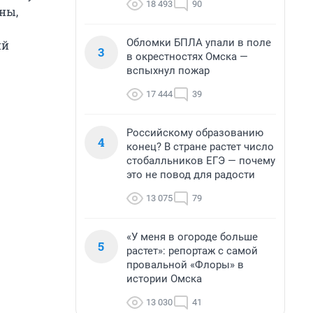
18 493
90
ны,
Обломки БПЛА упали в поле
ий
3
в окрестностях Омска —
вспыхнул пожар
17 444
39
Российскому образованию
4
конец? В стране растет число
стобалльников ЕГЭ — почему
это не повод для радости
13 075
79
«У меня в огороде больше
5
растет»: репортаж с самой
провальной «Флоры» в
истории Омска
13 030
41