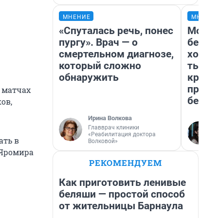
МНЕНИЕ
МНЕНИ
«Спуталась речь, понес
Мой б
пургу». Врач — о
береж
смертельном диагнозе,
хотел
который сложно
тысяч
обнаружить
креди
приех
6 матчах
безоп
ков,
Ирина Волкова
Главврач клиники
«Реабилитация доктора
ать в
Волковой»
 Яромира
РЕКОМЕНДУЕМ
Как приготовить ленивые
беляши — простой способ
от жительницы Барнаула