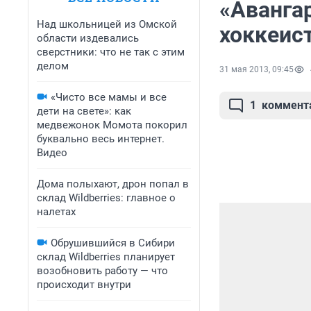
«Аванга
Над школьницей из Омской
хоккеис
области издевались
сверстники: что не так с этим
делом
31 мая 2013, 09:45
«Чисто все мамы и все
1
коммент
дети на свете»: как
медвежонок Момота покорил
буквально весь интернет.
Видео
Дома полыхают, дрон попал в
склад Wildberries: главное о
налетах
Обрушившийся в Сибири
склад Wildberries планирует
возобновить работу — что
происходит внутри