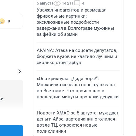
5 августа
14 211
4
Уважал иноагентов и размещал
фривольные картинки:
0
эксклюзивные подробности
задержания в Волгограде мужчины
за фейки об армии
AI-AINA: Атака на соцсети депутатов,
бюджета вузов не хватило лучшим и
сколько стоит арбуз
«Она крикнула: „Дядя Боря!“»
Москвичка исчезла ночью у океана
во Вьетнаме. Что произошло в
последние минуты пропажи девушки
и 
Новости ХМАО за 5 августа: муж дает
+3
–0
деньги Айзе, вартовчанин оголился
возле ТЦ, откроются новые
поликлиники