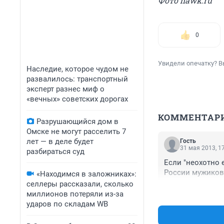
Фото hawk.ru
0
Увидели опечатку? В
Наследие, которое чудом не
развалилось: транспортный
эксперт разнес миф о
«вечных» советских дорогах
КОММЕНТАР
Разрушающийся дом в
Омске не могут расселить 7
лет — в деле будет
Гость
31 мая 2013, 1
разбираться суд
Если "неохотно 
России мужиков 
«Находимся в заложниках»:
селлеры рассказали, сколько
миллионов потеряли из-за
ударов по складам WB