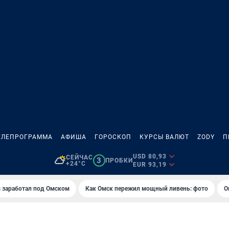
ЕЛЕПРОГРАММА
АФИША
ГОРОСКОП
КУРСЫ ВАЛЮТ
ZODY
П
USD 80,93
СЕЙЧАС
3
ПРОБКИ
+24°C
EUR 93,19
es заработал под Омском
Как Омск пережил мощный ливень: фото
О