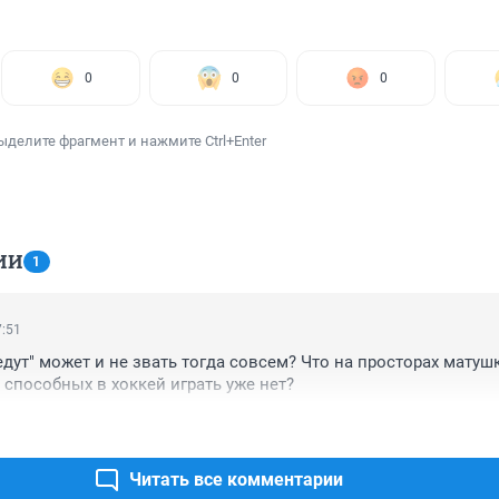
0
0
0
ыделите фрагмент и нажмите Ctrl+Enter
ИИ
1
7:51
едут" может и не звать тогда совсем? Что на просторах матушк
способных в хоккей играть уже нет?
Читать все комментарии