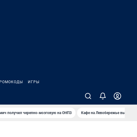
РОМОКОДЫ
ИГРЫ
мич получил черепно-мозговую на ОНПЗ
Кафе на Левобережье выгорело