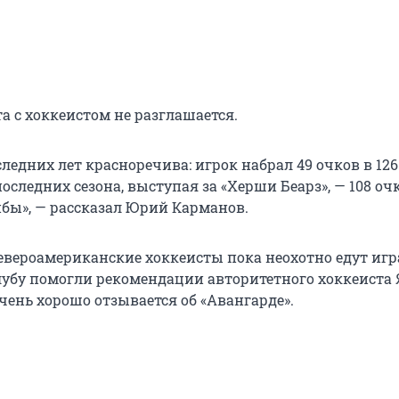
а с хоккеистом не разглашается.
ледних лет красноречива: игрок набрал 49 очков в 12
 последних сезона, выступая за «Херши Беарз», — 108 оч
йбы», — рассказал Юрий Карманов.
североамериканские хоккеисты пока неохотно едут игр
лубу помогли рекомендации авторитетного хоккеиста
чень хорошо отзывается об «Авангарде».