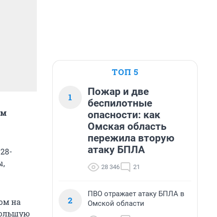
ТОП 5
Пожар и две
1
беспилотные
им
опасности: как
Омская область
пережила вторую
атаку БПЛА
28-
ы,
28 346
21
ПВО отражает атаку БПЛА в
2
ом на
Омской области
большую