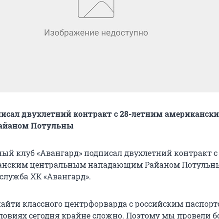
исал двухлетний контракт с 28-летним американск
айаном Потульны
ый клуб «Авангард» подписал двухлетний контракт с 
анским центральным нападающим Райаном Потульн
-служба ХК «Авангард».
найти классного центрфорварда с российским паспорт
овиях сегодня крайне сложно. Поэтому мы провели 