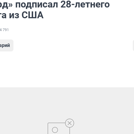
рд» подписал 28-летнего
та из США
4 791
арий