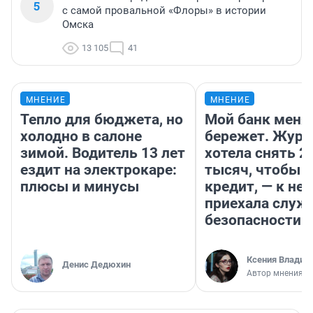
5
с самой провальной «Флоры» в истории
Омска
13 105
41
МНЕНИЕ
МНЕНИЕ
Тепло для бюджета, но
Мой банк меня
холодно в салоне
бережет. Журн
зимой. Водитель 13 лет
хотела снять 2
ездит на электрокаре:
тысяч, чтобы п
плюсы и минусы
кредит, — к не
приехала служ
безопасности
Ксения Владим
Денис Дедюхин
Автор мнения