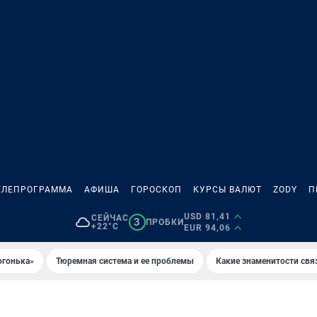
ЕЛЕПРОГРАММА
АФИША
ГОРОСКОП
КУРСЫ ВАЛЮТ
ZODY
П
USD 81,41
СЕЙЧАС
3
ПРОБКИ
+22°C
EUR 94,06
огонька»
Тюремная система и ее проблемы
Какие знаменитости свя