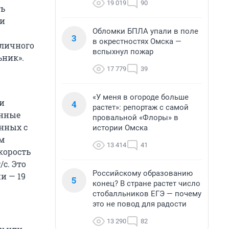
19 019
90
ть
и
Обломки БПЛА упали в поле
3
в окрестностях Омска —
«личного
вспыхнул пожар
ьник».
17 779
39
«У меня в огороде больше
и
4
растет»: репортаж с самой
енные
провальной «Флоры» в
нных с
истории Омска
ым
13 414
41
корость
c. Это
Российскому образованию
и — 19
5
конец? В стране растет число
стобалльников ЕГЭ — почему
это не повод для радости
13 290
82