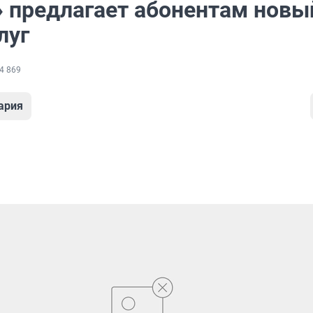
» предлагает абонентам новы
луг
4 869
ария