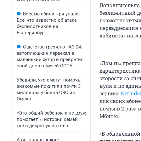
Дополнительно,
безлимитный д
Восемь сбили, три упали.
возможностями,
Все, что известно об атаке
беспилотников на
переадресация 
Екатеринбург
кабинета» на са
С детства грезил о ГАЗ-24:
автоплюшкин переехал в
маленький хутор и превратил
«Дом.ru» предл
свой двор в музей СССР
характеристика
скорости за сч
Убедили, что смогут помочь:
нуля и по един
знакомые похитили почти 3
миллиона у бойца СВО из
сервиса
NetInde
Омска
для своих абоне
почти в 2 раза 
«Это общий ребенок, а не „муж
Мбит/c.
помогает“»: истории семей,
где в декрет ушел отец
«В обновленной
А вы знаете, какие