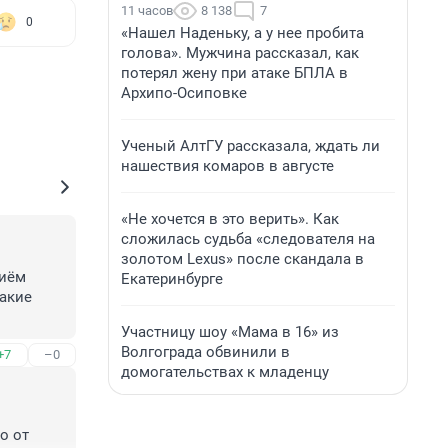
11 часов
8 138
7
0
«Нашел Наденьку, а у нее пробита
голова». Мужчина рассказал, как
потерял жену при атаке БПЛА в
Архипо-Осиповке
Ученый АлтГУ рассказала, ждать ли
нашествия комаров в августе
«Не хочется в это верить». Как
сложилась судьба «следователя на
золотом Lexus» после скандала в
иём 
Екатеринбурге
акие 
Участницу шоу «Мама в 16» из
Волгограда обвинили в
+7
–0
домогательствах к младенцу
 от 