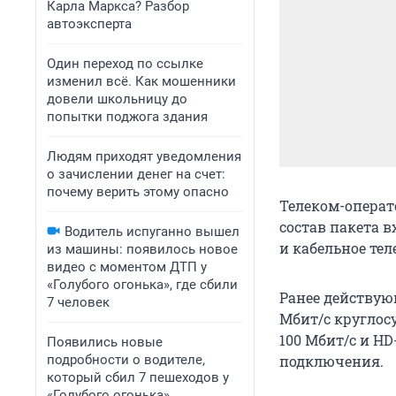
Карла Маркса? Разбор
автоэксперта
Один переход по ссылке
изменил всё. Как мошенники
довели школьницу до
попытки поджога здания
Людям приходят уведомления
о зачислении денег на счет:
почему верить этому опасно
Телеком-операто
состав пакета в
Водитель испуганно вышел
и кабельное тел
из машины: появилось новое
видео с моментом ДТП у
«Голубого огонька», где сбили
Ранее действующ
7 человек
Мбит/c круглосу
100 Мбит/c и H
Появились новые
подробности о водителе,
подключения.
который сбил 7 пешеходов у
«Голубого огонька»