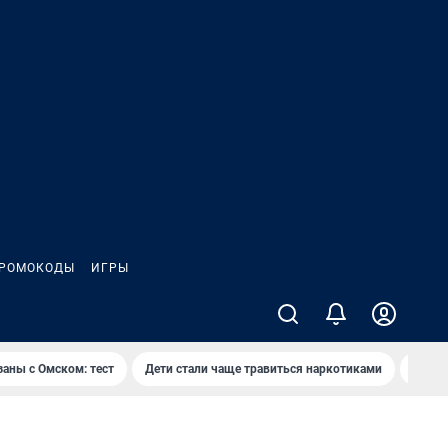
РОМОКОДЫ
ИГРЫ
заны с Омском: тест
Дети стали чаще травиться наркотиками
Появя