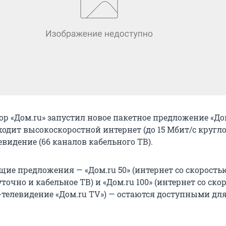
р «Дом.ru» запустил новое пакетное предложение «Дом.
ходит высокоскоростной интернет (до 15 Мбит/c кругл
евидение (66 каналов кабельного ТВ).
ие предложения — «Дом.ru 50» (интернет со скоростью
точно и кабельное ТВ) и «Дом.ru 100» (интернет со ско
D-телевидение «Дом.ru TV») — остаются доступными дл