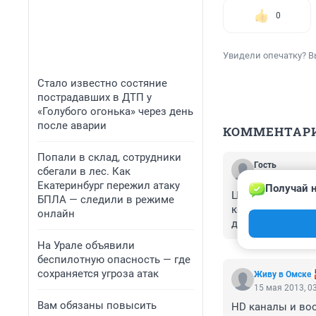
0
Увидели опечатку? В
Стало известно состяние
пострадавших в ДТП у
«Голубого огонька» через день
после аварии
КОММЕНТАР
Попали в склад, сотрудники
Гость
сбегали в лес. Как
15 мая 2013, 1
Екатеринбург пережил атаку
Получай н
Цены то не очен
БПЛА — следили в режиме
которых, в принц
онлайн
деньги (с третье
На Урале объявили
беспилотную опасность — где
сохраняется угроза атак
Живу в Омске
15 мая 2013, 0
Вам обязаны повысить
HD каналы и воо