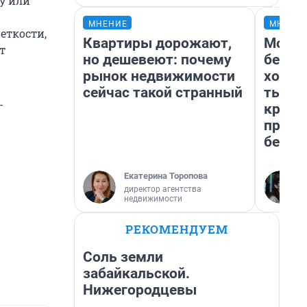
у или
МНЕНИЕ
МНЕНИ
еткости,
Квартиры дорожают,
Мой б
т
но дешевеют: почему
береж
рынок недвижимости
хотел
сейчас такой странный
тысяч
-
креди
приех
безоп
Екатерина Торопова
директор агентства
недвижимости
РЕКОМЕНДУЕМ
Соль земли
забайкальской.
Нижегородцевы