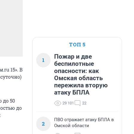
ТОП 5
Пожар и две
1
беспилотные
ru 15». В
опасности: как
осуточно)
Омская область
пережила вторую
атаку БПЛА
 до 50
29 101
22
ростью до
я
ПВО отражает атаку БПЛА в
2
Омской области