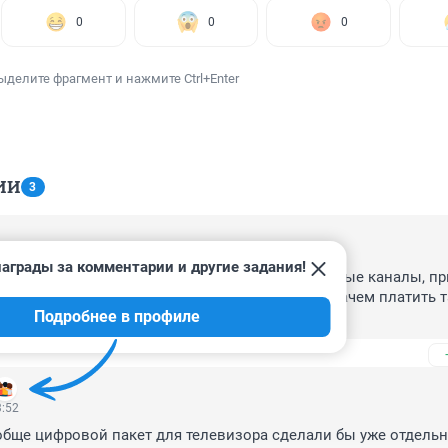
0
0
0
ыделите фрагмент и нажмите Ctrl+Enter
ИИ
3
0:42
аграды за комментарии и другие задания!
ь демократичные. Если учесть, что скоро эфирные каналы, пр
ипе, ничего не стоит, будут работать в Омске, зачем платить т
Подробнее в профиле
го месяца 994 рубля).
3:52
бще цифровой пакет для телевизора сделали бы уже отдельно