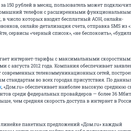
 за 150 рублей в месяц, пользователь может подключи
омашний телефон с расширенными функциональным
 в число которых входят бесплатный АОН, онлайн-
звонков, онлайн-детализация счета, отправка SMS из 
йте, сервисы «черный список», «не беспокоить», «будил
агает интернет-тарифы с максимальными скоростным
ми с августа 2012 года. Компания обеспечивает заявл
ет современных телекоммуникационных сетей, построе
ым стандартам во всех городах присутствия. По данн
x
, «Дом.ru» обеспечивает наиболее высокую среднюю с
нтов среди федеральных провайдеров — более 36 Мбит/
выше, чем средняя скорость доступа в интернет в Росси
 линейке пакетных предложений «Дом.ru» каждый