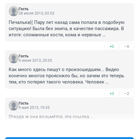
Гость
28 июля 2013, 03:53
Печалька(( Пару лет назад сама попала в подобную 
ситуацию! Была без экипа, в качестве пассажира. В 
итоге: сломанные кости, кома и нервные 
расстройства. Парень был в экипе, отделялся пару 
+0
–0
ушибами. Я считаю, что мотоциклисты не должны 
возить людей без экипа!!! Да и вообще, я 
Гость
сомневаюсь, что был соблюдён скоростной 
9 июня 2013, 20:05
режим...эхх
Как много здесь пишут о произошедшем... Видео 
конечно многое прояснило бы, но зачем это теперь 
тем, кто потерял такого человека. Человек 
находившийся за рулем автомобиля грубо нарушил 
+3
–2
ПДД не пропустив при повороте другого участника 
движения двигавшегося прямо, и трактовать это по 
Гость
другому преступно! Всем вам, наговаривающим на 
9 мая 2013, 19:35
мотоциклистов, не судите и не обобщайте. Не 
Откуда ж она возьмётся, эта ссылка...
безбашенные подростки на стареньком ИЖе ехали, а 
зрелые люди на хорошей технике. Гнал, летел, 
+0
–0
обгонял... Да о чем вы вообще. Человек двигался в 
своем ряду и не мог предвидеть такой ситуации, вы 