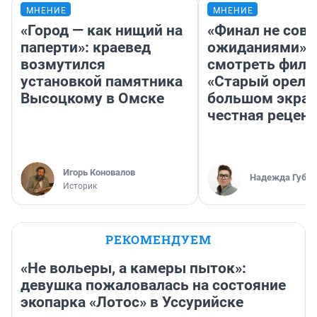
МНЕНИЕ
МНЕНИЕ
«Город — как нищий на
«Финал не совп
паперти»: краевед
ожиданиями»: 
возмутился
смотреть фил
установкой памятника
«Старый орел» 
Высоцкому в Омске
большом экран
честная рецен
Игорь Коновалов
Надежда Губар
Историк
РЕКОМЕНДУЕМ
«Не вольеры, а камеры пыток»:
девушка пожаловалась на состояние
экопарка «Лотос» в Уссурийске