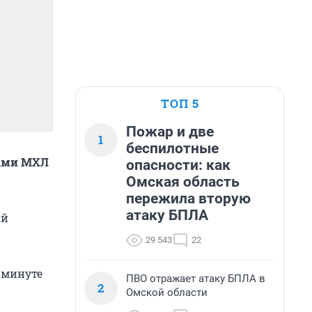
ТОП 5
Пожар и две
1
беспилотные
нами МХЛ
опасности: как
Омская область
пережила вторую
атаку БПЛА
ий
29 543
22
й минуте
ПВО отражает атаку БПЛА в
2
Омской области