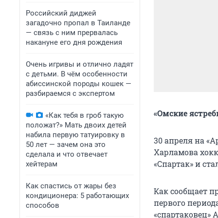
Российский диджей
загадочно пропал в Таиланде
— связь с ним прервалась
накануне его дня рождения
Очень игривы и отлично ладят
с детьми. В чём особенности
абиссинской породы кошек —
разбираемся с экспертом
«Омские ястреб
«Как тебя в гроб такую
положат?» Мать двоих детей
набила первую татуировку в
30 апреля на «
50 лет — зачем она это
Харламова хокк
сделала и что отвечает
«Спартак» и ст
хейтерам
Как спастись от жары без
Как сообщает пр
кондиционера: 5 работающих
первого период
способов
«спартаковец» 