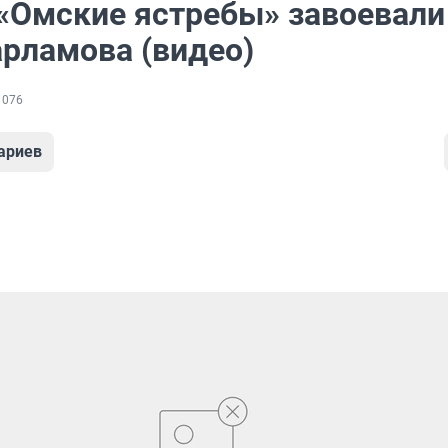
 «Омские ястребы» завоевали
арламова (видео)
 076
ариев