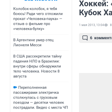
Хоккей:
Колобок-колобок, я тебя
Кубок Х
боюсь! Ради чего отложили
прокат «Человека-паука» —
отзыв о фильме про
1 мая 2013, 13:04
8
«человека-булку»
6
коммент
В Аргентине умер отец
Лионеля Месси
В США рассекретили тайну
падения НЛО в Бразилии:
внутри сферы обнаружили
тело человека. Новости 8
августа
Переполненная
пассажирами электричка
столкнулась с грузовым
поездом — десятки человек
пострадали. Видео с места ЧП