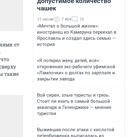
допустимое количество
чашек
11 часов
7 464
15
«Мечтал о большой жизни»:
иностранец из Камеруна переехал в
Ярославль и создал здесь семью —
иями от
история
ь
 что
«Я потерял жену, детей, всё»:
 сверху
откровения экс-рабочего уфимской
«Лампочки» о долгах по зарплате и
ры такие
закрытии завода
Вой сирен, злые туристы и грязь.
Стоит ли ехать в самый большой
аквапарк в Геленджике — мнение
туристки
Выжившая после атаки с кислотой
петербурженка выписалась из