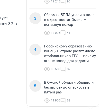
19 245
90
Обломки БПЛА упали в поле
нуте
3
в окрестностях Омска —
ет 3:2 в
вспыхнул пожар
18 006
41
Российскому образованию
4
конец? В стране растет число
стобалльников ЕГЭ — почему
это не повод для радости
13 563
82
В Омской области объявили
5
беспилотную опасность в
пятый раз
11 966
33