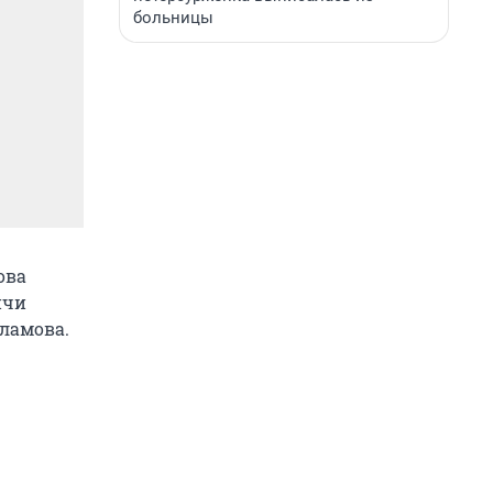
больницы
ова
ичи
ламова.