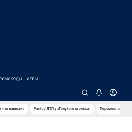
РОМОКОДЫ
ИГРЫ
, что известно
Разбор ДТП у «Голубого огонька»
Тюремная система