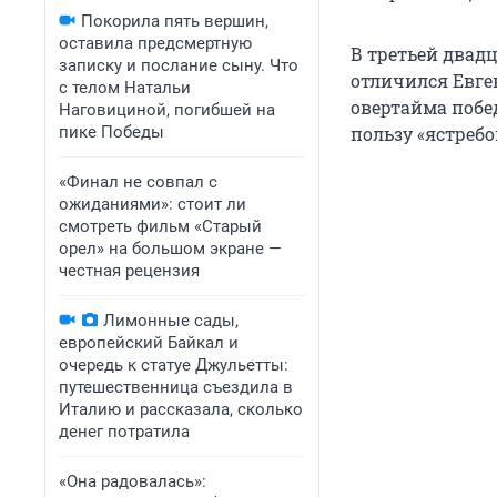
Покорила пять вершин,
оставила предсмертную
В третьей двад
записку и послание сыну. Что
отличился Евге
с телом Натальи
овертайма побед
Наговициной, погибшей на
пике Победы
пользу «ястребо
«Финал не совпал с
ожиданиями»: стоит ли
смотреть фильм «Старый
орел» на большом экране —
честная рецензия
Лимонные сады,
европейский Байкал и
очередь к статуе Джульетты:
путешественница съездила в
Италию и рассказала, сколько
денег потратила
«Она радовалась»: