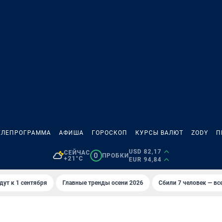
ЕЛЕПРОГРАММА
АФИША
ГОРОСКОП
КУРСЫ ВАЛЮТ
ZODY
П
USD 82,17
СЕЙЧАС
0
ПРОБКИ
+21°C
EUR 94,84
дут к 1 сентября
Главные тренды осени 2026
Сбили 7 человек — все