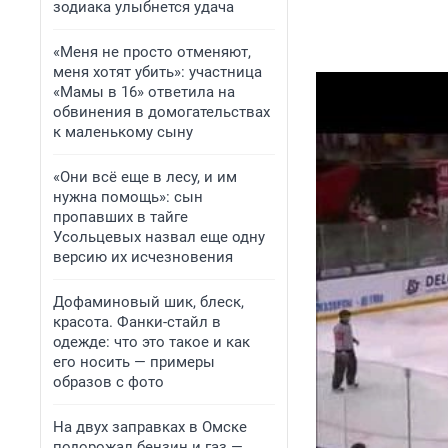
зодиака улыбнется удача
«Меня не просто отменяют,
меня хотят убить»: участница
«Мамы в 16» ответила на
обвинения в домогательствах
к маленькому сыну
«Они всё еще в лесу, и им
нужна помощь»: сын
пропавших в тайге
Усольцевых назвал еще одну
версию их исчезновения
Дофаминовый шик, блеск,
красота. Фанки-стайл в
одежде: что это такое и как
его носить — примеры
образов с фото
На двух заправках в Омске
подорожал бензин и газ —