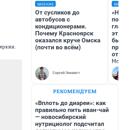
МНЕНИЕ
МНЕНИ
От сусликов до
«Нико
автобусов с
побед
кондиционерами.
главн
Почему Красноярск
этого
оказался круче Омска
бьет 
еркин.
(почти во всём)
прока
отзыв
Нолан
Сергей Энквист
РЕКОМЕНДУЕМ
«Вплоть до диареи»: как
правильно пить иван-чай
— новосибирский
нутрициолог подсчитал