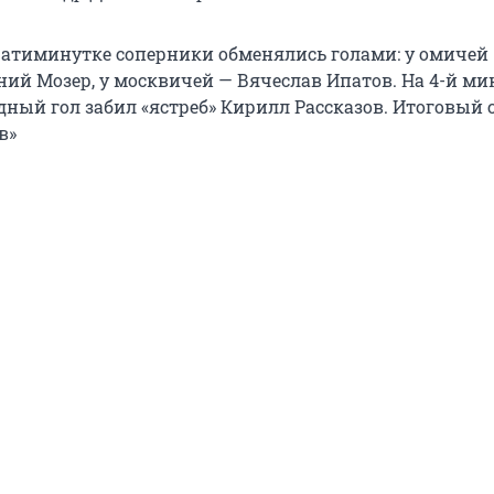
цатиминутке соперники обменялись голами: у омичей
ний Мозер, у москвичей — Вячеслав Ипатов. На 4-й ми
ный гол забил «ястреб» Кирилл Рассказов. Итоговый сч
в»