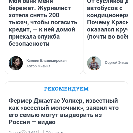
Мой банк меня
От сусликов до
бережет. Журналист
автобусов с
хотела снять 200
кондиционерам
тысяч, чтобы погасить
Почему Красно
кредит, — к ней домой
оказался круч
приехала служба
(почти во всём
безопасности
Ксения Владимирская
Сергей Энквист
Автор мнения
РЕКОМЕНДУЕМ
Фермер Джастас Уолкер, известный
как «веселый молочник», заявил что
его семью могут выдворить из
России — видео
2 часа
1 655
Обсудить