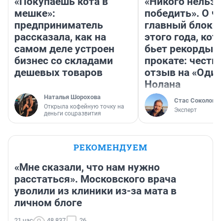
«Покупаешь кота в
«Никого нельз
мешке»:
победить». О ч
предприниматель
главный блокб
рассказала, как на
этого года, ко
самом деле устроен
бьет рекорды 
бизнес со складами
прокате: честн
дешевых товаров
отзыв на «Оди
Нолана
Наталья Шорохова
Стас Соколов
Открыла кофейную точку на
Эксперт
деньги соцразвития
РЕКОМЕНДУЕМ
«Мне сказали, что нам нужно
расстаться». Московского врача
уволили из клиники из-за мата в
личном блоге
21 час
48 837
26