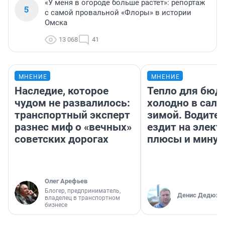
«У меня в огороде больше растет»: репортаж
5
с самой провальной «Флоры» в истории
Омска
13 068
41
МНЕНИЕ
МНЕНИЕ
Наследие, которое
Тепло для бюд
чудом не развалилось:
холодно в сало
транспортный эксперт
зимой. Водител
разнес миф о «вечных»
ездит на элект
советских дорогах
плюсы и мину
Олег Арефьев
Блогер, предприниматель,
Денис Дедюхи
владелец в транспортном
бизнесе