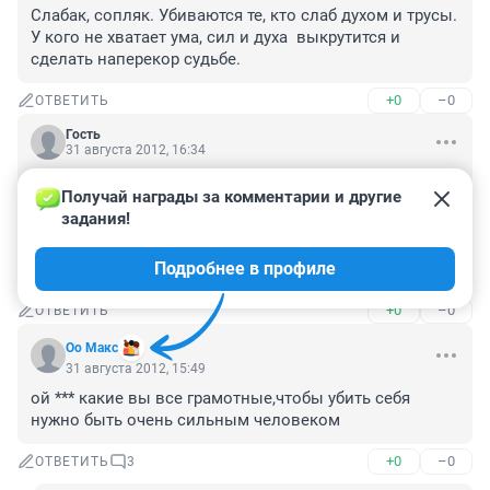
Слабак, сопляк. Убиваются те, кто слаб духом и трусы. 
У кого не хватает ума, сил и духа  выкрутится и 
сделать наперекор судьбе.
+0
–0
ОТВЕТИТЬ
Гость
31 августа 2012, 16:34
"на вид 20 лет"... "оказался 33-летний житель поселка 
Получай награды за комментарии и другие 
Дружино".

задания!
Неплохо сохранился, если в 33 за 20-летнего приняли. 
И чего прыгать, многие девушки бы позавидовали 
Подробнее в профиле
таким -13 годам.
+0
–0
ОТВЕТИТЬ
Оо Макс
31 августа 2012, 15:49
ой *** какие вы все грамотные,чтобы убить себя 
нужно быть очень сильным человеком
+0
–0
ОТВЕТИТЬ
3