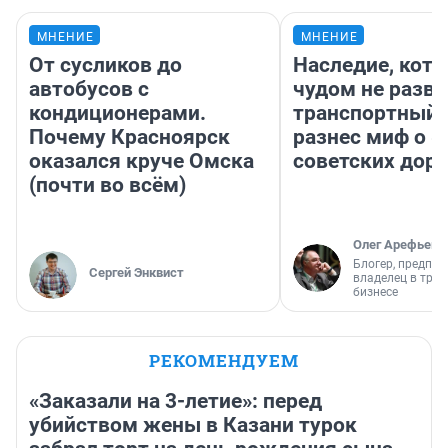
МНЕНИЕ
МНЕНИЕ
От сусликов до
Наследие, кото
автобусов с
чудом не разва
кондиционерами.
транспортный 
Почему Красноярск
разнес миф о 
оказался круче Омска
советских доро
(почти во всём)
Олег Арефьев
Блогер, предпри
Сергей Энквист
владелец в тра
бизнесе
РЕКОМЕНДУЕМ
«Заказали на 3-летие»: перед
убийством жены в Казани турок