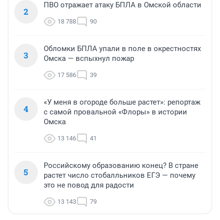
ПВО отражает атаку БПЛА в Омской области
2
18 788
90
Обломки БПЛА упали в поле в окрестностях
3
Омска — вспыхнул пожар
17 586
39
«У меня в огороде больше растет»: репортаж
4
с самой провальной «Флоры» в истории
Омска
13 146
41
Российскому образованию конец? В стране
5
растет число стобалльников ЕГЭ — почему
это не повод для радости
13 143
79