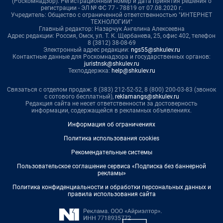
(Роскомнадзор). Регистрационный номер и дата принятия решения о
регистрации - ЭЛ № ФС 77 - 78819 от 07.08.2020 г.
Учредитель: Общество с ограниченной ответственностью "ИНТЕРНЕТ
ТЕХНОЛОГИИ"
Главный редактор: Назарчук Ангелина Алексеевна
Адрес редакции: Россия, Омск, ул. Т. К. Щербанева, 25, офис 402, телефон
8 (3812) 38-08-69
Электронный адрес редакции:
ngs55@shkulev.ru
Контактные данные для Роскомнадзора и государственных органов:
juristnsk@shkulev.ru
Техподдержка:
help@shkulev.ru
Связаться с отделом продаж: 8 (383) 212-52-52, 8 (800) 200-03-83 (звонок
с сотового бесплатный),
reklamangs@shkulev.ru
Редакция сайта не несет ответственности за достоверность
информации, содержащейся в рекламных объявлениях.
Информация об ограничениях
Политика использования cookies
Рекомендательные системы
Пользовательское соглашение сервиса «Подписка без баннерной
рекламы»
Политика конфиденциальности и обработки персональных данных и
правила использования сайта