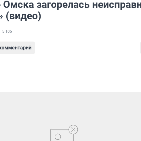
е Омска загорелась неисправ
 (видео)
5 105
 комментарий