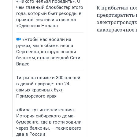
«Никого нельзя победить». О
К прибытию пож
чем главный блокбастер этого
года, который бьет рекорды в
предотвратить 
прокате: честный отзыв на
электропроводк
«Одиссею» Нолана
лакокрасочное 
«Чтобы нас носили на
ручках, мы любим»: нерпа
Сергеевна, которую спасли
бельком, стала звездой Сети.
Видео
Тигры на пляже и 300 оленей
в дикой природе: топ-24
самых красивых бухт
Приморского края
«Жила тут интеллигенция».
История сибирского дома-
бумеранга, где в гости ходили
через балконы, — таких всего
два в России