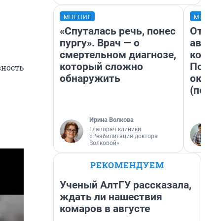
МНЕНИЕ
МНЕНИ
«Спуталась речь, понес
От су
пургу». Врач — о
автоб
смертельном диагнозе,
конди
который сложно
Почем
вность
обнаружить
оказа
(почти
Ирина Волкова
Главврач клиники
«Реабилитация доктора
Волковой»
РЕКОМЕНДУЕМ
Ученый АлтГУ рассказала,
ждать ли нашествия
комаров в августе