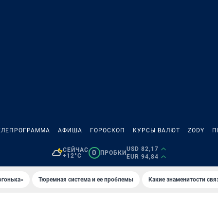
ЕЛЕПРОГРАММА
АФИША
ГОРОСКОП
КУРСЫ ВАЛЮТ
ZODY
П
USD 82,17
СЕЙЧАС
0
ПРОБКИ
+12°C
EUR 94,84
огонька»
Тюремная система и ее проблемы
Какие знаменитости свя