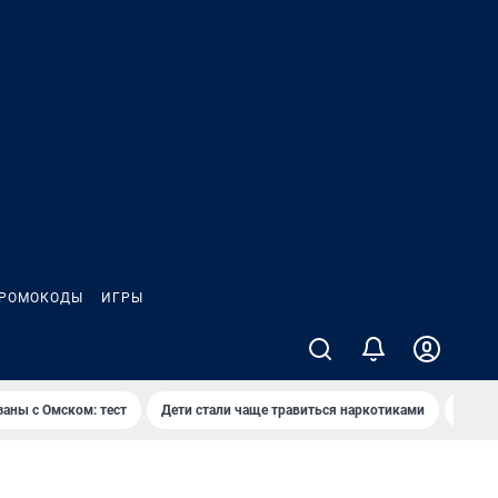
РОМОКОДЫ
ИГРЫ
заны с Омском: тест
Дети стали чаще травиться наркотиками
Появя