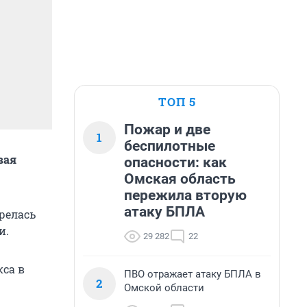
ТОП 5
Пожар и две
1
беспилотные
вая
опасности: как
Омская область
пережила вторую
атаку БПЛА
релась
и.
29 282
22
кса в
ПВО отражает атаку БПЛА в
2
Омской области