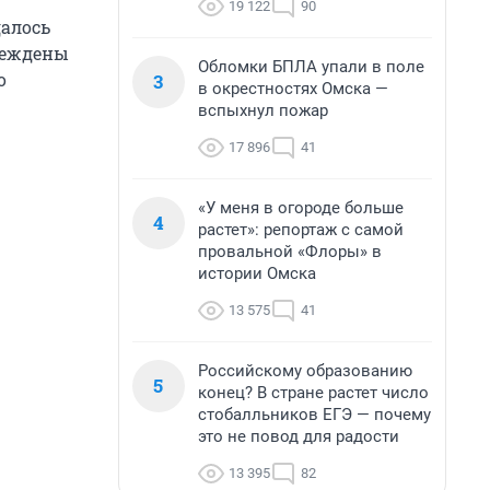
19 122
90
алось
вреждены
Обломки БПЛА упали в поле
о
3
в окрестностях Омска —
вспыхнул пожар
17 896
41
«У меня в огороде больше
4
растет»: репортаж с самой
провальной «Флоры» в
истории Омска
13 575
41
Российскому образованию
5
конец? В стране растет число
стобалльников ЕГЭ — почему
это не повод для радости
13 395
82